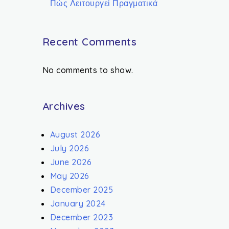
Πώς Λειτουργεί Πραγματικά
Recent Comments
No comments to show.
Archives
August 2026
July 2026
June 2026
May 2026
December 2025
January 2024
December 2023