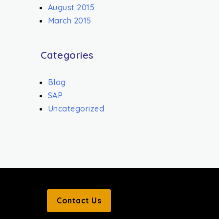
August 2015
March 2015
Categories
Blog
SAP
Uncategorized
Contact Us