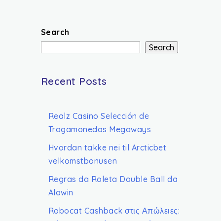
Search
Search
Recent Posts
Realz Casino Selección de
Tragamonedas Megaways
Hvordan takke nei til Arcticbet
velkomstbonusen
Regras da Roleta Double Ball da
Alawin
Robocat Cashback στις Απώλειες: