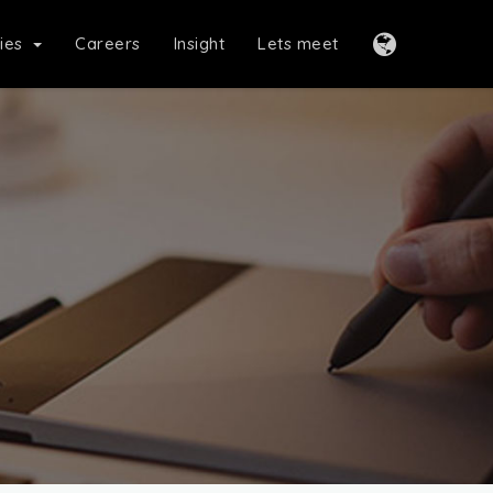
ries
Careers
Insight
Lets meet