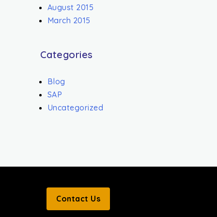
August 2015
March 2015
Categories
Blog
SAP
Uncategorized
Contact Us