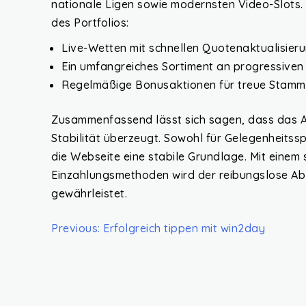
nationale Ligen sowie modernsten Video-Slots
des Portfolios:
Live-Wetten mit schnellen Quotenaktualisier
Ein umfangreiches Sortiment an progressiven
Regelmäßige Bonusaktionen für treue Stam
Zusammenfassend lässt sich sagen, dass das An
Stabilität überzeugt. Sowohl für Gelegenheitssp
die Webseite eine stabile Grundlage. Mit einem
Einzahlungsmethoden wird der reibungslose Abl
gewährleistet.
Previous:
Erfolgreich tippen mit win2day