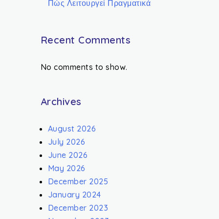
Πώς Λειτουργεί Πραγματικά
Recent Comments
No comments to show.
Archives
August 2026
July 2026
June 2026
May 2026
December 2025
January 2024
December 2023