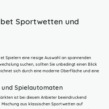
2bet Sportwetten und
et Spielern eine riesige Auswahl an spannenden
echslung suchen, sollten Sie unbedingt einen Blick
eichnet sich durch eine moderne Oberfläche und eine
n und Spielautomaten
rkten ist bei diesem Anbieter beeindruckend
e Mischung aus klassischen Sportwetten auf