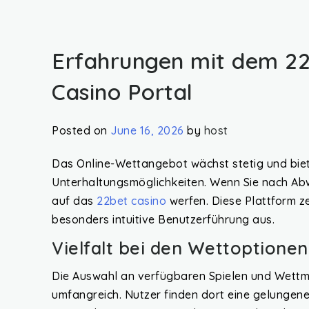
Erfahrungen mit dem 2
Casino Portal
Posted on
June 16, 2026
by
host
Das Online-Wettangebot wächst stetig und biet
Unterhaltungsmöglichkeiten. Wenn Sie nach Abw
auf das
22bet casino
werfen. Diese Plattform z
besonders intuitive Benutzerführung aus.
Vielfalt bei den Wettoptione
Die Auswahl an verfügbaren Spielen und Wettmä
umfangreich. Nutzer finden dort eine gelungen