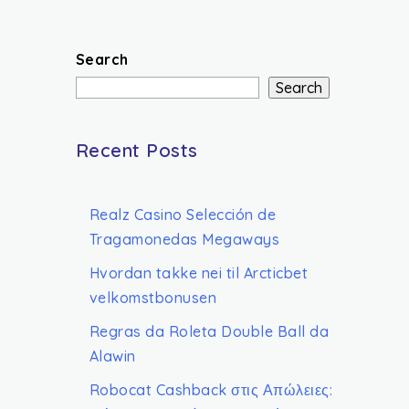
Search
Search
Recent Posts
Realz Casino Selección de
Tragamonedas Megaways
Hvordan takke nei til Arcticbet
velkomstbonusen
Regras da Roleta Double Ball da
Alawin
Robocat Cashback στις Απώλειες: