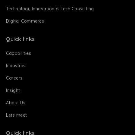
Technology Innovation & Tech Consulting
Digital Commerce
Quick links
Capabilities
Industries
Careers
Insight
About Us
Lets meet
Quick links