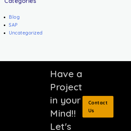
Categories
Blog
SAP
Uncategorized
Have a
Project
in your
Contact
Mind!!
Us
Let's