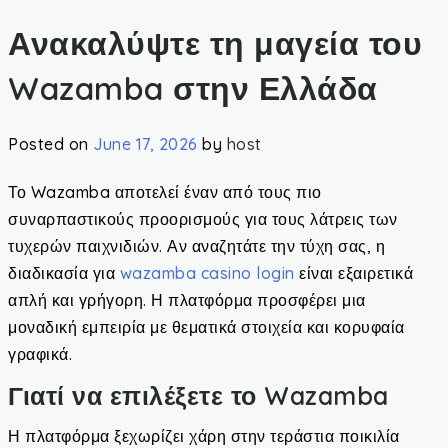
Ανακαλύψτε τη μαγεία του
Wazamba στην Ελλάδα
Posted on
June 17, 2026
by
host
Το Wazamba αποτελεί έναν από τους πιο
συναρπαστικούς προορισμούς για τους λάτρεις των
τυχερών παιχνιδιών. Αν αναζητάτε την τύχη σας, η
διαδικασία για
wazamba casino login
είναι εξαιρετικά
απλή και γρήγορη. Η πλατφόρμα προσφέρει μια
μοναδική εμπειρία με θεματικά στοιχεία και κορυφαία
γραφικά.
Γιατί να επιλέξετε το Wazamba
Η πλατφόρμα ξεχωρίζει χάρη στην τεράστια ποικιλία