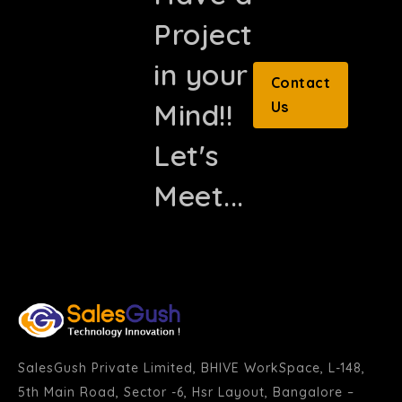
Project
in your
Contact
Mind!!
Us
Let's
Meet...
SalesGush Private Limited, BHIVE WorkSpace, L-148,
5th Main Road, Sector -6, Hsr Layout, Bangalore –