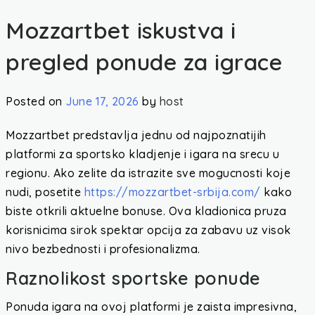
Mozzartbet iskustva i
pregled ponude za igrace
Posted on
June 17, 2026
by
host
Mozzartbet predstavlja jednu od najpoznatijih
platformi za sportsko kladjenje i igara na srecu u
regionu. Ako zelite da istrazite sve mogucnosti koje
nudi, posetite
https://mozzartbet-srbija.com/
kako
biste otkrili aktuelne bonuse. Ova kladionica pruza
korisnicima sirok spektar opcija za zabavu uz visok
nivo bezbednosti i profesionalizma.
Raznolikost sportske ponude
Ponuda igara na ovoj platformi je zaista impresivna,