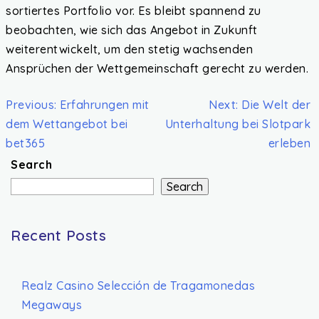
sortiertes Portfolio vor. Es bleibt spannend zu
beobachten, wie sich das Angebot in Zukunft
weiterentwickelt, um den stetig wachsenden
Ansprüchen der Wettgemeinschaft gerecht zu werden.
Previous:
Erfahrungen mit
Next:
Die Welt der
dem Wettangebot bei
Unterhaltung bei Slotpark
bet365
erleben
Search
Search
Recent Posts
Realz Casino Selección de Tragamonedas
Megaways