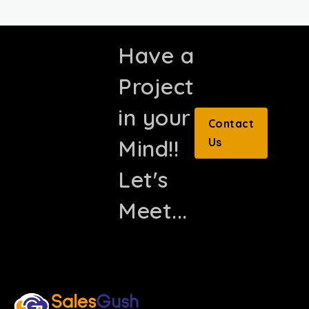
Have a
Project
in your
Contact
Mind!!
Us
Let's
Meet...