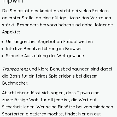
Tipwin
Die Seriosität des Anbieters steht bei vielen Spielern
an erster Stelle, da eine gültige Lizenz das Vertrauen
stärkt. Besonders hervorzuheben sind dabei folgende
Aspekte:
Umfangreiches Angebot an Fußballwetten
Intuitive Benutzerführung im Browser
Schnelle Auszahlung der Wettgewinne
Transparenz
und klare Bonusbedingungen sind dabei
die Basis für ein faires Spielerlebnis bei diesem
Buchmacher.
Abschließend lässt sich sagen, dass Tipwin eine
zuverlässige Wahl für all jene ist, die Wert auf
Sicherheit legen. Wer seine Einsätze bei verschiedenen
Sportarten platzieren möchte, findet hier ein gut