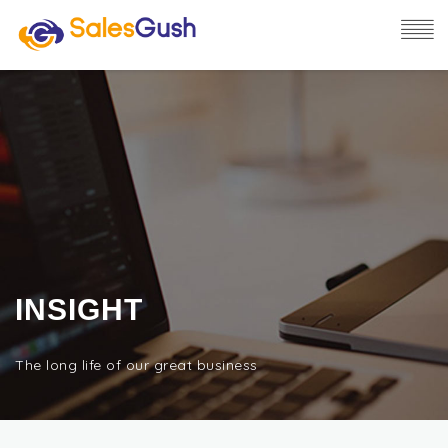
INSIGHT
The long life of our great business