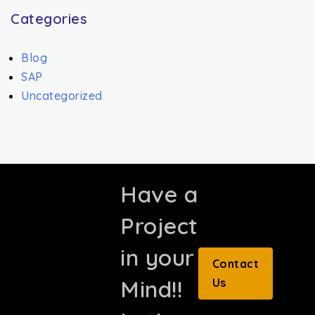
Categories
Blog
SAP
Uncategorized
Have a
Project
in your
Contact
Mind!!
Us