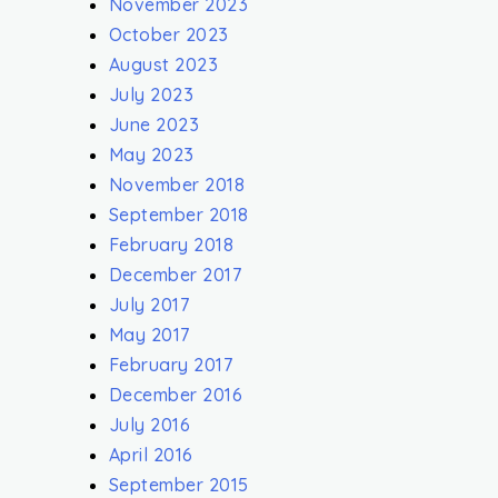
November 2023
October 2023
August 2023
July 2023
June 2023
May 2023
November 2018
September 2018
February 2018
December 2017
July 2017
May 2017
February 2017
December 2016
July 2016
April 2016
September 2015