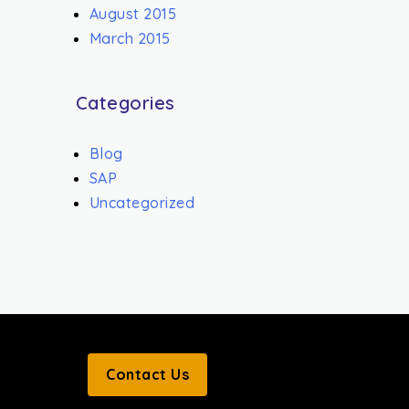
August 2015
March 2015
Categories
Blog
SAP
Uncategorized
Contact Us