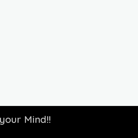
your Mind!!