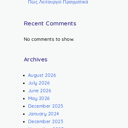
Πώς Λειτουργεί Πραγματικά
Recent Comments
No comments to show.
Archives
August 2026
July 2026
June 2026
May 2026
December 2025
January 2024
December 2023