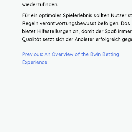
wiederzufinden.
Für ein optimales Spielerlebnis sollten Nutzer s
Regeln verantwortungsbewusst befolgen. Das 
bietet Hilfestellungen an, damit der Spaß imme
Qualität setzt sich der Anbieter erfolgreich g
Previous:
An Overview of the Bwin Betting
Experience