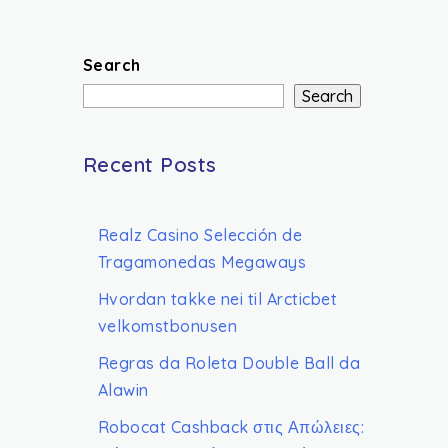
Search
Search
Recent Posts
Realz Casino Selección de
Tragamonedas Megaways
Hvordan takke nei til Arcticbet
velkomstbonusen
Regras da Roleta Double Ball da
Alawin
Robocat Cashback στις Απώλειες: