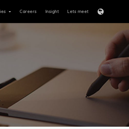
ries
Careers
Insight
Lets meet