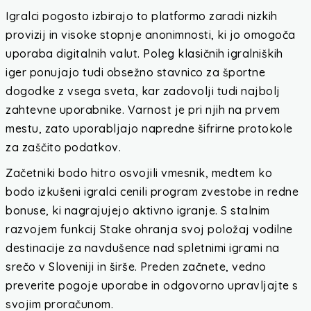
Igralci pogosto izbirajo to platformo zaradi nizkih
provizij in visoke stopnje anonimnosti, ki jo omogoča
uporaba digitalnih valut. Poleg klasičnih igralniških
iger ponujajo tudi obsežno stavnico za športne
dogodke z vsega sveta, kar zadovolji tudi najbolj
zahtevne uporabnike. Varnost je pri njih na prvem
mestu, zato uporabljajo napredne šifrirne protokole
za zaščito podatkov.
Začetniki bodo hitro osvojili vmesnik, medtem ko
bodo izkušeni igralci cenili program zvestobe in redne
bonuse, ki nagrajujejo aktivno igranje. S stalnim
razvojem funkcij Stake ohranja svoj položaj vodilne
destinacije za navdušence nad spletnimi igrami na
srečo v Sloveniji in širše. Preden začnete, vedno
preverite pogoje uporabe in odgovorno upravljajte s
svojim proračunom.