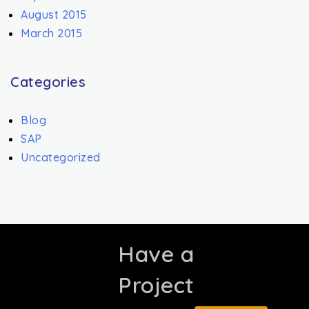
August 2015
March 2015
Categories
Blog
SAP
Uncategorized
Have a
Project