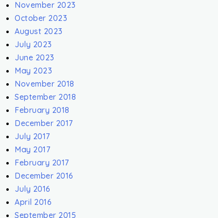
November 2023
October 2023
August 2023
July 2023
June 2023
May 2023
November 2018
September 2018
February 2018
December 2017
July 2017
May 2017
February 2017
December 2016
July 2016
April 2016
September 2015