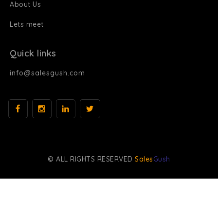
About Us
Lets meet
Quick links
info@salesgush.com
© ALL RIGHTS RESERVED
Sales
Gush