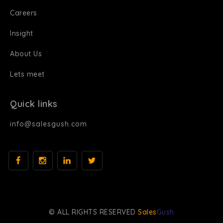
Careers
Insight
About Us
Lets meet
Quick links
info@salesgush.com
© ALL RIGHTS RESERVED
Sales
Gush