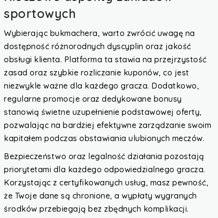
sportowych
Wybierając bukmachera, warto zwrócić uwagę na
dostępność różnorodnych dyscyplin oraz jakość
obsługi klienta. Platforma ta stawia na przejrzystość
zasad oraz szybkie rozliczanie kuponów, co jest
niezwykle ważne dla każdego gracza. Dodatkowo,
regularne promocje oraz dedykowane bonusy
stanowią świetne uzupełnienie podstawowej oferty,
pozwalając na bardziej efektywne zarządzanie swoim
kapitałem podczas obstawiania ulubionych meczów.
Bezpieczeństwo oraz legalność działania pozostają
priorytetami dla każdego odpowiedzialnego gracza.
Korzystając z certyfikowanych usług, masz pewność,
że Twoje dane są chronione, a wypłaty wygranych
środków przebiegają bez zbędnych komplikacji.