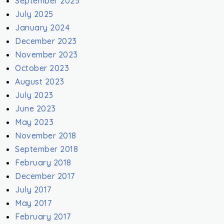
September 2025
July 2025
January 2024
December 2023
November 2023
October 2023
August 2023
July 2023
June 2023
May 2023
November 2018
September 2018
February 2018
December 2017
July 2017
May 2017
February 2017