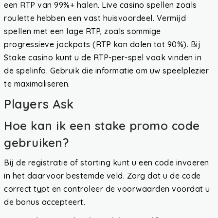
een RTP van 99%+ halen. Live casino spellen zoals
roulette hebben een vast huisvoordeel. Vermijd
spellen met een lage RTP, zoals sommige
progressieve jackpots (RTP kan dalen tot 90%). Bij
Stake casino kunt u de RTP-per-spel vaak vinden in
de spelinfo. Gebruik die informatie om uw speelplezier
te maximaliseren.
Players Ask
Hoe kan ik een stake promo code
gebruiken?
Bij de registratie of storting kunt u een code invoeren
in het daarvoor bestemde veld. Zorg dat u de code
correct typt en controleer de voorwaarden voordat u
de bonus accepteert.