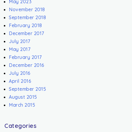
May 2023
November 2018
September 2018
February 2018
December 2017
July 2017
May 2017
February 2017
December 2016
July 2016
April 2016
September 2015
August 2015
March 2015
Categories