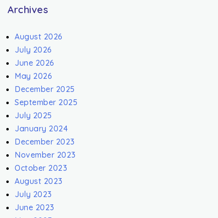
Archives
August 2026
July 2026
June 2026
May 2026
December 2025
September 2025
July 2025
January 2024
December 2023
November 2023
October 2023
August 2023
July 2023
June 2023