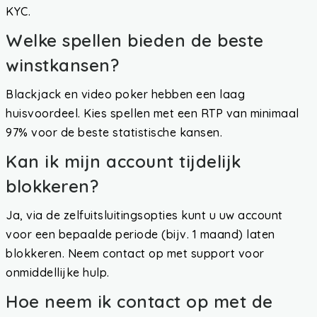
KYC.
Welke spellen bieden de beste
winstkansen?
Blackjack en video poker hebben een laag
huisvoordeel. Kies spellen met een RTP van minimaal
97% voor de beste statistische kansen.
Kan ik mijn account tijdelijk
blokkeren?
Ja, via de zelfuitsluitingsopties kunt u uw account
voor een bepaalde periode (bijv. 1 maand) laten
blokkeren. Neem contact op met support voor
onmiddellijke hulp.
Hoe neem ik contact op met de