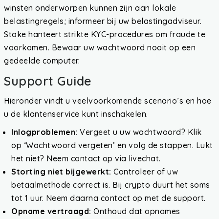
winsten onderworpen kunnen zijn aan lokale
belastingregels; informeer bij uw belastingadviseur.
Stake hanteert strikte KYC-procedures om fraude te
voorkomen. Bewaar uw wachtwoord nooit op een
gedeelde computer.
Support Guide
Hieronder vindt u veelvoorkomende scenario’s en hoe
u de klantenservice kunt inschakelen.
Inlogproblemen:
Vergeet u uw wachtwoord? Klik
op ‘Wachtwoord vergeten’ en volg de stappen. Lukt
het niet? Neem contact op via livechat.
Storting niet bijgewerkt:
Controleer of uw
betaalmethode correct is. Bij crypto duurt het soms
tot 1 uur. Neem daarna contact op met de support.
Opname vertraagd:
Onthoud dat opnames