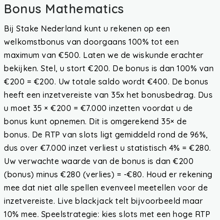
Bonus Mathematics
Bij Stake Nederland kunt u rekenen op een
welkomstbonus van doorgaans 100% tot een
maximum van €500. Laten we de wiskunde erachter
bekijken. Stel, u stort €200. De bonus is dan 100% van
€200 = €200. Uw totale saldo wordt €400. De bonus
heeft een inzetvereiste van 35x het bonusbedrag. Dus
u moet 35 × €200 = €7.000 inzetten voordat u de
bonus kunt opnemen. Dit is omgerekend 35× de
bonus. De RTP van slots ligt gemiddeld rond de 96%,
dus over €7.000 inzet verliest u statistisch 4% = €280.
Uw verwachte waarde van de bonus is dan €200
(bonus) minus €280 (verlies) = -€80. Houd er rekening
mee dat niet alle spellen evenveel meetellen voor de
inzetvereiste. Live blackjack telt bijvoorbeeld maar
10% mee. Speelstrategie: kies slots met een hoge RTP