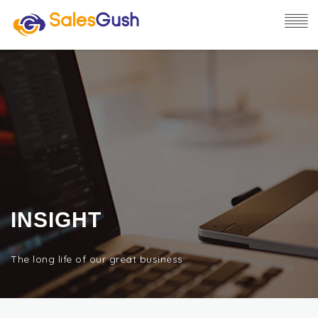
INSIGHT
The long life of our great business