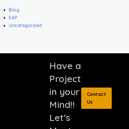
Blog
SAP
Uncategorized
Have a
Project
in your
Contact
Mind!!
Us
Let's