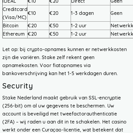
iDEAL
€10
€20
Direct
Geen
Creditcard
€10
€20
1-3 dagen
Geen
(Visa/MC)
Bitcoin
€20
€50
1-2 uur
Netwerkk
Ethereum
€20
€50
1-2 uur
Netwerkk
Let op: bij crypto-opnames kunnen er netwerkkosten
zijn die variëren. Stake zelf rekent geen
opnamekosten. Voor fiatopnames via
bankoverschrijving kan het 1-5 werkdagen duren.
Security
Stake Nederland maakt gebruik van SSL-encryptie
(256-bit) om al uw gegevens te beschermen. Uw
account is beveiligd met tweefactorauthenticatie
(2FA) – wij raden u aan dit in te schakelen. Het casino
werkt onder een Curaçao-licentie, wat betekent dat