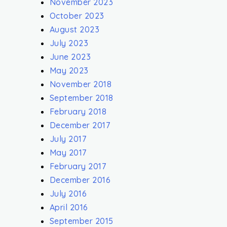
November 2023
October 2023
August 2023
July 2023
June 2023
May 2023
November 2018
September 2018
February 2018
December 2017
July 2017
May 2017
February 2017
December 2016
July 2016
April 2016
September 2015