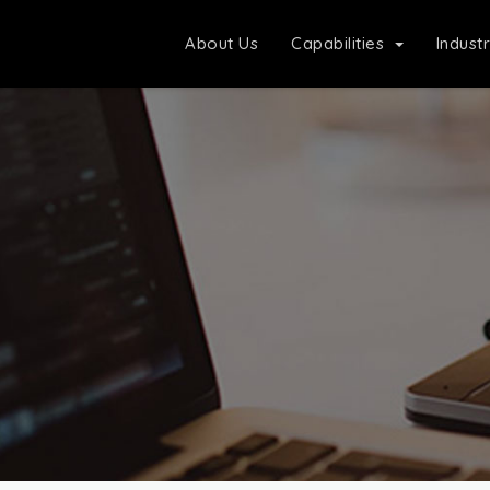
About Us
Capabilities
Indust