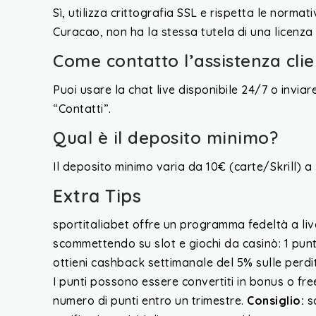
Sì, utilizza crittografia SSL e rispetta le normat
Curacao, non ha la stessa tutela di una licenza
Come contatto l’assistenza clie
Puoi usare la chat live disponibile 24/7 o inviare
“Contatti”.
Qual è il deposito minimo?
Il deposito minimo varia da 10€ (carte/Skrill) a
Extra Tips
sportitaliabet offre un programma fedeltà a live
scommettendo su slot e giochi da casinò: 1 pun
ottieni cashback settimanale del 5% sulle perdit
I punti possono essere convertiti in bonus o free
numero di punti entro un trimestre.
Consiglio:
sc