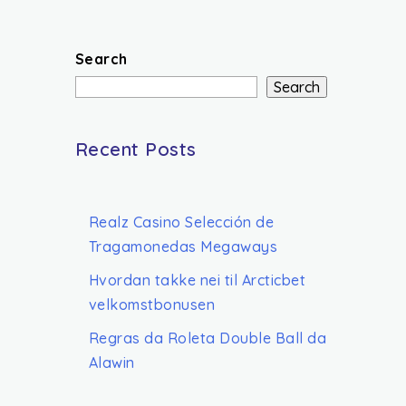
Search
Search
Recent Posts
Realz Casino Selección de
Tragamonedas Megaways
Hvordan takke nei til Arcticbet
velkomstbonusen
Regras da Roleta Double Ball da
Alawin