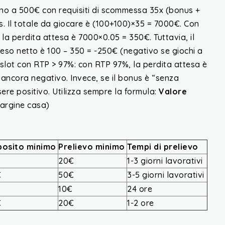
no a 500€ con requisiti di scommessa 35x (bonus +
us. Il totale da giocare è (100+100)×35 = 7000€. Con
a perdita attesa è 7000×0.05 = 350€. Tuttavia, il
tteso netto è 100 – 350 = -250€ (negativo se giochi a
i slot con RTP > 97%: con RTP 97%, la perdita attesa è
ancora negativo. Invece, se il bonus è “senza
sere positivo. Utilizza sempre la formula:
Valore
margine casa)
osito minimo
Prelievo minimo
Tempi di prelievo
20€
1-3 giorni lavorativi
€
50€
3-5 giorni lavorativi
10€
24 ore
€
20€
1-2 ore