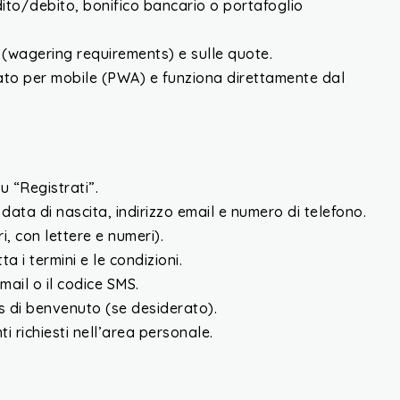
ito/debito, bonifico bancario o portafoglio
(wagering requirements) e sulle quote.
zato per mobile (PWA) e funziona direttamente dal
u “Registrati”.
 data di nascita, indirizzo email e numero di telefono.
, con lettere e numeri).
a i termini e le condizioni.
mail o il codice SMS.
us di benvenuto (se desiderato).
 richiesti nell’area personale.