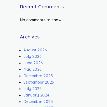
Recent Comments
No comments to show.
Archives
August 2026
July 2026
June 2026
May 2026
December 2025
September 2025
July 2025
January 2024
December 2023