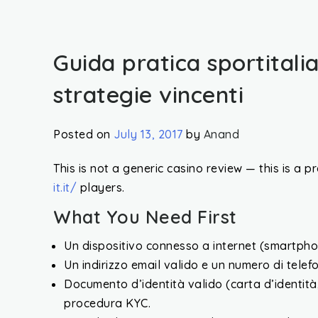
Guida pratica sportitali
strategie vincenti
Posted on
July 13, 2017
by
Anand
This is not a generic casino review — this is a 
it.it/
players.
What You Need First
Un dispositivo connesso a internet (smartphon
Un indirizzo email valido e un numero di telefo
Documento d’identità valido (carta d’identit
procedura KYC.