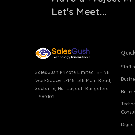
Let's Meet...
Quick
Staffi
SalesGush Private Limited, BHIVE
Busine
WorkSpace, L-148, 5th Main Road,
Sector -6, Hsr Layout, Bangalore
Busine
– 560102
Techno
Consul
Digit