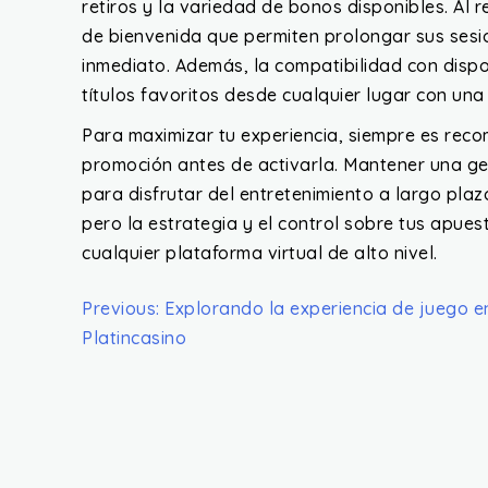
retiros y la variedad de bonos disponibles. Al
de bienvenida que permiten prolongar sus sesion
inmediato. Además, la compatibilidad con dispo
títulos favoritos desde cualquier lugar con una
Para maximizar tu experiencia, siempre es reco
promoción antes de activarla. Mantener una ge
para disfrutar del entretenimiento a largo plaz
pero la estrategia y el control sobre tus apue
cualquier plataforma virtual de alto nivel.
Previous:
Explorando la experiencia de juego e
Platincasino