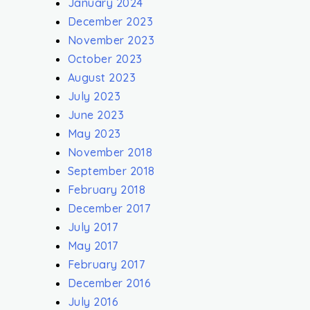
January 2024
December 2023
November 2023
October 2023
August 2023
July 2023
June 2023
May 2023
November 2018
September 2018
February 2018
December 2017
July 2017
May 2017
February 2017
December 2016
July 2016