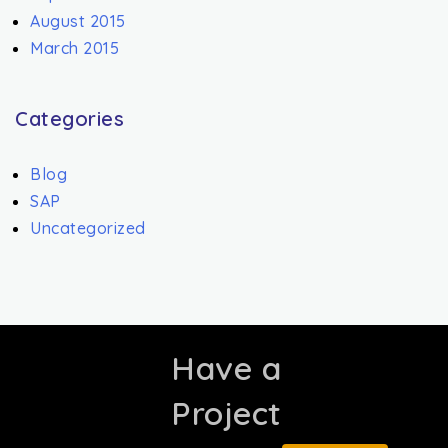
August 2015
March 2015
Categories
Blog
SAP
Uncategorized
Have a
Project