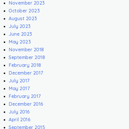
November 2023
October 2023
August 2023
July 2023
June 2023
May 2023
November 2018
September 2018
February 2018
December 2017
July 2017
May 2017
February 2017
December 2016
July 2016
April 2016
September 2015