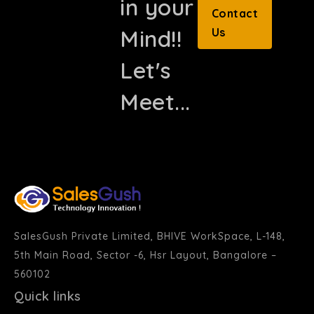
in your
Contact
Mind!!
Us
Let's
Meet...
SalesGush Private Limited, BHIVE WorkSpace, L-148,
5th Main Road, Sector -6, Hsr Layout, Bangalore –
560102
Quick links