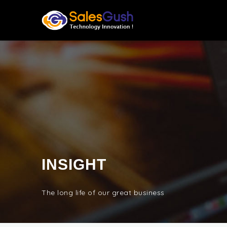
INSIGHT
The long life of our great business