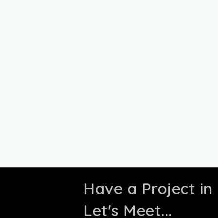
Have a Project in 
Let's Meet...