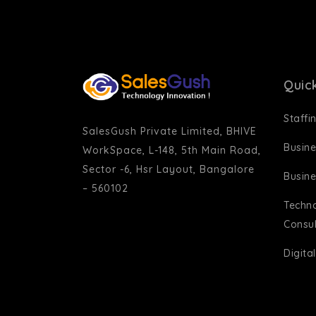
Quick
Staffi
SalesGush Private Limited, BHIVE
Busine
WorkSpace, L-148, 5th Main Road,
Sector -6, Hsr Layout, Bangalore
Busine
– 560102
Techno
Consul
Digit