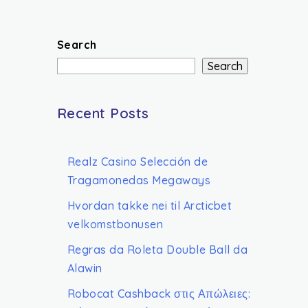
Search
Search
Recent Posts
Realz Casino Selección de
Tragamonedas Megaways
Hvordan takke nei til Arcticbet
velkomstbonusen
Regras da Roleta Double Ball da
Alawin
Robocat Cashback στις Απώλειες: