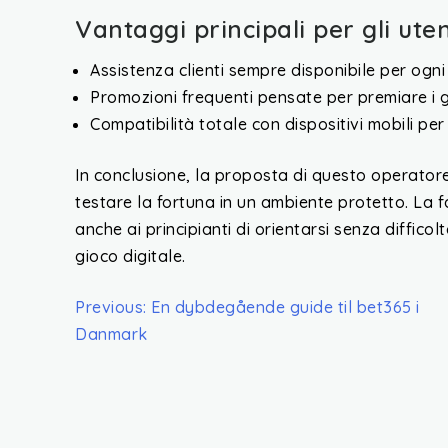
Vantaggi principali per gli uten
Assistenza clienti sempre disponibile per ogni
Promozioni frequenti pensate per premiare i gi
Compatibilità totale con dispositivi mobili pe
In conclusione, la proposta di questo operatore
testare la fortuna in un ambiente protetto. La f
anche ai principianti di orientarsi senza diffi
gioco digitale.
Previous:
En dybdegående guide til bet365 i
Danmark