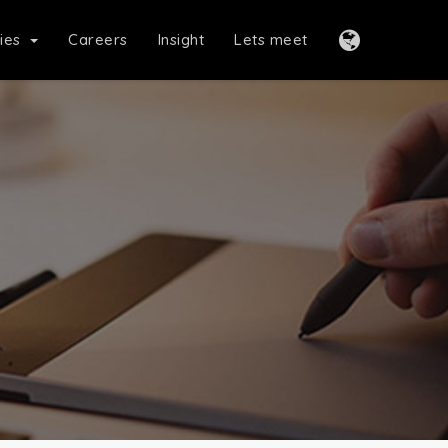
ries
Careers
Insight
Lets meet