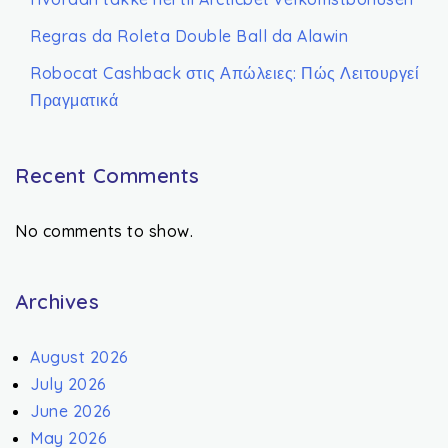
Regras da Roleta Double Ball da Alawin
Robocat Cashback στις Απώλειες: Πώς Λειτουργεί
Πραγματικά
Recent Comments
No comments to show.
Archives
August 2026
July 2026
June 2026
May 2026