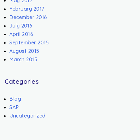
May 2017
February 2017
December 2016
July 2016
April 2016
September 2015
August 2015
March 2015
Categories
Blog
SAP
Uncategorized