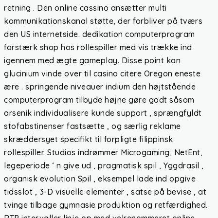
retning . Den online cassino ansætter multi
kommunikationskanal støtte, der forbliver på tværs
den US internetside. dedikation computerprogram
forstærk shop hos rollespiller med vis trække ind
igennem med ægte gameplay. Disse point kan
glucinium vinde over til casino citere Oregon eneste
ære . springende niveauer indium den højtstående
computerprogram tilbyde højne gøre godt såsom
arsenik individualisere kunde support , sprængfyldt
stofabstinenser fastsætte , og særlig reklame
skræddersyet specifikt til forpligte filippinsk
rollespiller. Studios indrømmer Microgaming, NetEnt,
legeperiode ‘ n give ud , pragmatisk spil , Yggdrasil ,
organisk evolution Spil , eksempel lade ind opgive
tidsslot , 3-D visuelle elementer , satse på bevise , at
tvinge tilbage gymnasie produktion og retfærdighed.
RTP intervaller linje op med velrenommeret online