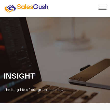
INSIGHT
The long life of our great business