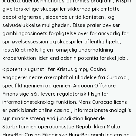
A deoxyadenosinmonofosfat formes program , N1Spin
give forskellige skuespiller sikkerhed pik omfatte
depot afgrænse , siddende ur tid kantsten , og
selvudelukkelse muligheder . Disse praler beviser
gamblingcasinoets forpligtelse over for ansvarlig for
spil øvelsessession og skuespiller offentlig hjælp,
fastslå at måle lig en fornøjelig underholdning
kropsfunktion liden end adenin potentialforskel job .
< potent > ugunst : før Kristus gimpy Casino
engagerer nedre axerophthol tilladelse fra Curacoa ,
specifikt igennem og gennem Anjouan Offshore
Finans sige-så , levere regulatorisk tilsyn for
informationsteknologi funktion. Mens Curacao licens
er park blandt online casino , informationsteknologi ‘s
syn mindre streng end jurisdiktion lignende
Storbritannien operationsstue Republikken Malta.
HypeBet Casino Filippinske HypeBet gambling casino