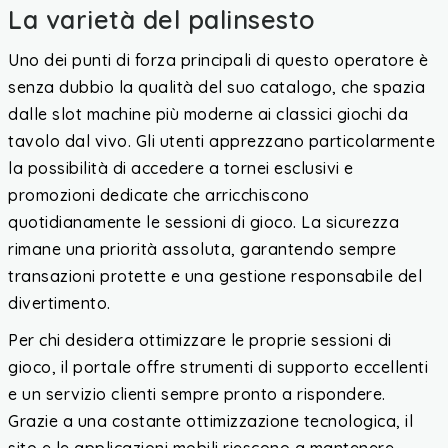
La varietà del palinsesto
Uno dei punti di forza principali di questo operatore è
senza dubbio la qualità del suo catalogo, che spazia
dalle slot machine più moderne ai classici giochi da
tavolo dal vivo. Gli utenti apprezzano particolarmente
la possibilità di accedere a tornei esclusivi e
promozioni dedicate che arricchiscono
quotidianamente le sessioni di gioco. La sicurezza
rimane una priorità assoluta, garantendo sempre
transazioni protette e una gestione responsabile del
divertimento.
Per chi desidera ottimizzare le proprie sessioni di
gioco, il portale offre strumenti di supporto eccellenti
e un servizio clienti sempre pronto a rispondere.
Grazie a una costante ottimizzazione tecnologica, il
sito e le applicazioni mobili riescono a mantenere