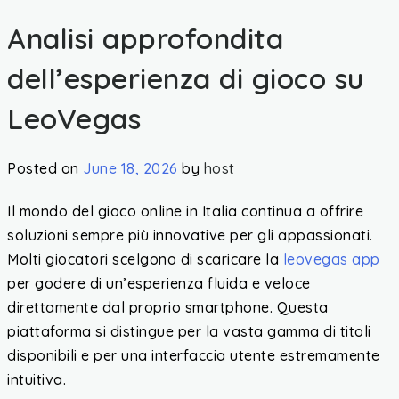
Analisi approfondita
dell’esperienza di gioco su
LeoVegas
Posted on
June 18, 2026
by
host
Il mondo del gioco online in Italia continua a offrire
soluzioni sempre più innovative per gli appassionati.
Molti giocatori scelgono di scaricare la
leovegas app
per godere di un’esperienza fluida e veloce
direttamente dal proprio smartphone. Questa
piattaforma si distingue per la vasta gamma di titoli
disponibili e per una interfaccia utente estremamente
intuitiva.