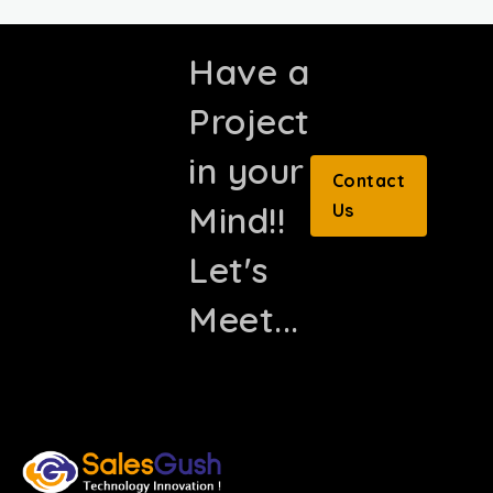
Have a
Project
in your
Contact
Mind!!
Us
Let's
Meet...