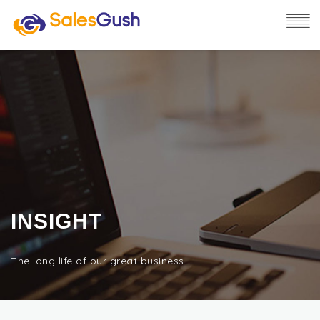
INSIGHT
The long life of our great business