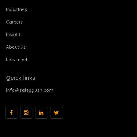
Industries
Careers
Insight
About Us
Lets meet
Quick links
info@salesgush.com