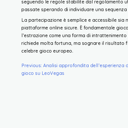
seguendo le regole stabilite dal regolamento uff
passate sperando di individuare una sequenza v
La partecipazione è semplice e accessibile sia ne
piattaforme online sicure. È fondamentale gio
l’estrazione come una forma di intrattenimento 
richiede molta fortuna, ma sognare il risultato 
celebre gioco europeo.
Previous:
Analisi approfondita dell’esperienza d
gioco su LeoVegas