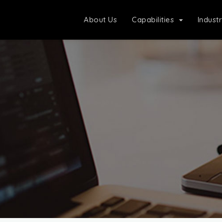
About Us
Capabilities
Indust