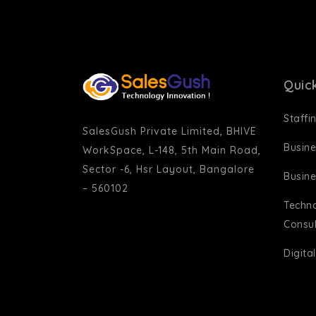
Quick
Staffi
SalesGush Private Limited, BHIVE
Busine
WorkSpace, L-148, 5th Main Road,
Sector -6, Hsr Layout, Bangalore
Busine
– 560102
Techno
Consul
Digit