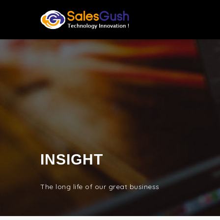
INSIGHT
The long life of our great business