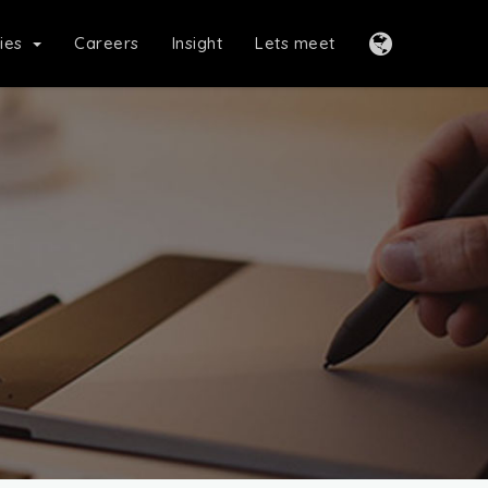
ries
Careers
Insight
Lets meet