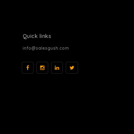
Quick links
info@salesgush.com