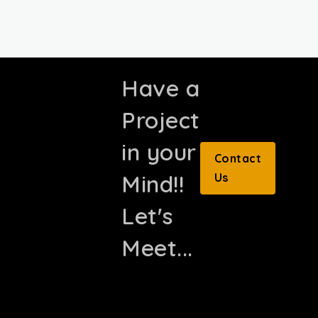
Have a
Project
in your
Contact
Mind!!
Us
Let's
Meet...