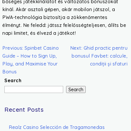
bőséges játékkínálatot és változatos bónuszokat
kínál. Akár asztali gépen, akár mobilon játszol, a
PWA-technológia biztosítja a zökkenőmentes
élményt. Ne feledd: játssz felelősségteljesen, állíts be
napi limitet, és élvezd a játékot!
Previous:
Spinbet Casino
Next:
Ghid practic pentru
Guide – How to Sign Up,
bonusul Favbet: calcule,
Play, and Maximise Your
condiții și sfaturi
Bonus
Search
Search
Recent Posts
Realz Casino Selección de Tragamonedas