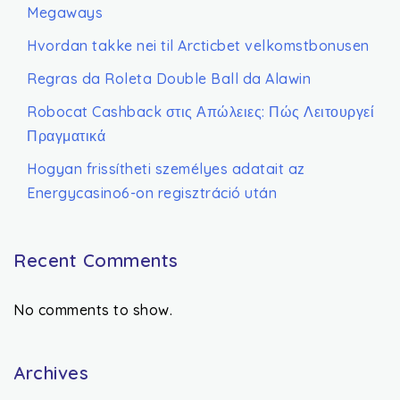
Megaways
Hvordan takke nei til Arcticbet velkomstbonusen
Regras da Roleta Double Ball da Alawin
Robocat Cashback στις Απώλειες: Πώς Λειτουργεί
Πραγματικά
Hogyan frissítheti személyes adatait az
Energycasino6-on regisztráció után
Recent Comments
No comments to show.
Archives