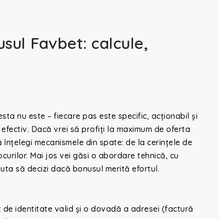
sul Favbet: calcule,
sta nu este – fiecare pas este specific, acționabil și
efectiv. Dacă vrei să profiți la maximum de oferta
ă înțelegi mecanismele din spate: de la cerințele de
jocurilor. Mai jos vei găsi o abordare tehnică, cu
juta să decizi dacă bonusul merită efortul.
t de identitate valid și o dovadă a adresei (factură