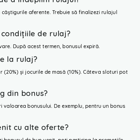
câștigurile aferente. Trebuie să finalizezi rulajul
condițiile de rulaj?
ivare. După acest termen, bonusul expiră.
e la rulaj?
r (20%) și jocurile de masă (10%). Câteva sloturi pot
ig din bonus?
 ori valoarea bonusului. De exemplu, pentru un bonus
it cu alte oferte?
i bonusul de bun venit, poți participa la promoțiile