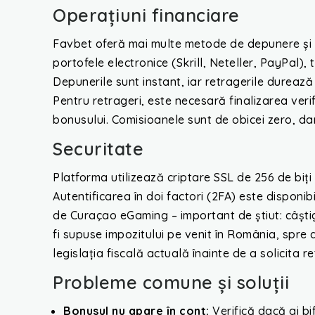
Operațiuni financiare
Favbet oferă mai multe metode de depunere și 
portofele electronice (Skrill, Neteller, PayPal)
Depunerile sunt instant, iar retragerile durează î
Pentru retrageri, este necesară finalizarea veri
bonusului. Comisioanele sunt de obicei zero, dar
Securitate
Platforma utilizează criptare SSL de 256 de biți
Autentificarea în doi factori (2FA) este dispon
de Curaçao eGaming – important de știut: câștigu
fi supuse impozitului pe venit în România, spre 
legislația fiscală actuală înainte de a solicita re
Probleme comune și soluții
Bonusul nu apare în cont:
Verifică dacă ai b