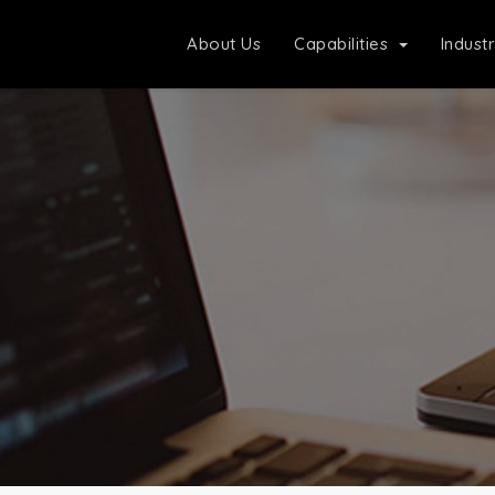
About Us
Capabilities
Indust