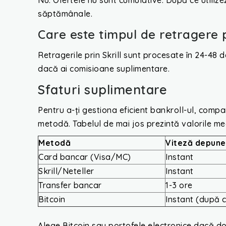
săptămânale.
Care este timpul de retragere p
Retragerile prin Skrill sunt procesate în 24-48 de
dacă ai comisioane suplimentare.
Sfaturi suplimentare
Pentru a-ți gestiona eficient bankroll-ul, compa
metodă. Tabelul de mai jos prezintă valorile med
Metodă
Viteză depune
Card bancar (Visa/MC)
Instant
Skrill/Neteller
Instant
Transfer bancar
1-3 ore
Bitcoin
Instant (după c
Alege Bitcoin sau portofele electronice dacă dor