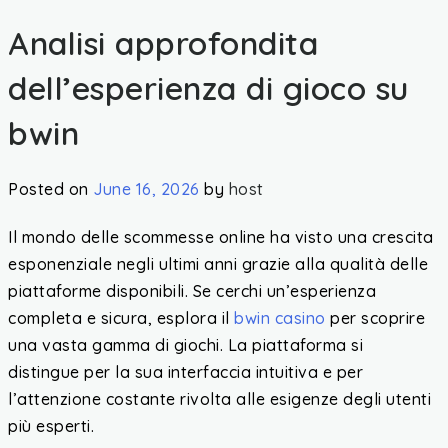
Analisi approfondita
dell’esperienza di gioco su
bwin
Posted on
June 16, 2026
by
host
Il mondo delle scommesse online ha visto una crescita
esponenziale negli ultimi anni grazie alla qualità delle
piattaforme disponibili. Se cerchi un’esperienza
completa e sicura, esplora il
bwin casino
per scoprire
una vasta gamma di giochi. La piattaforma si
distingue per la sua interfaccia intuitiva e per
l’attenzione costante rivolta alle esigenze degli utenti
più esperti.