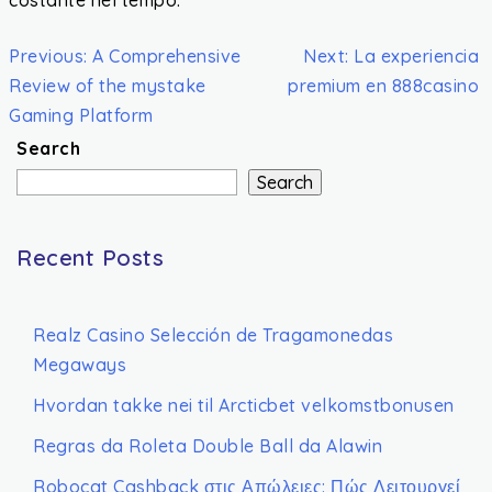
Previous:
A Comprehensive
Next:
La experiencia
Review of the mystake
premium en 888casino
Gaming Platform
Search
Search
Recent Posts
Realz Casino Selección de Tragamonedas
Megaways
Hvordan takke nei til Arcticbet velkomstbonusen
Regras da Roleta Double Ball da Alawin
Robocat Cashback στις Απώλειες: Πώς Λειτουργεί