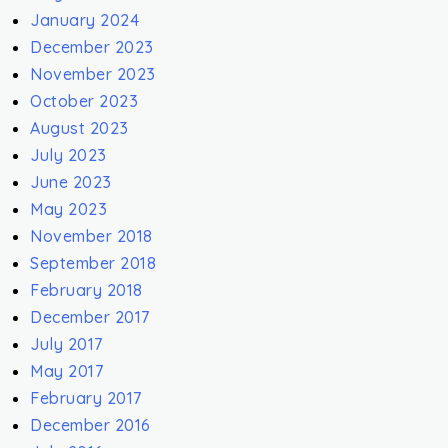
January 2024
December 2023
November 2023
October 2023
August 2023
July 2023
June 2023
May 2023
November 2018
September 2018
February 2018
December 2017
July 2017
May 2017
February 2017
December 2016