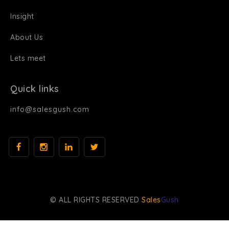
Insight
About Us
Lets meet
Quick links
info@salesgush.com
© ALL RIGHTS RESERVED
Sales
Gush