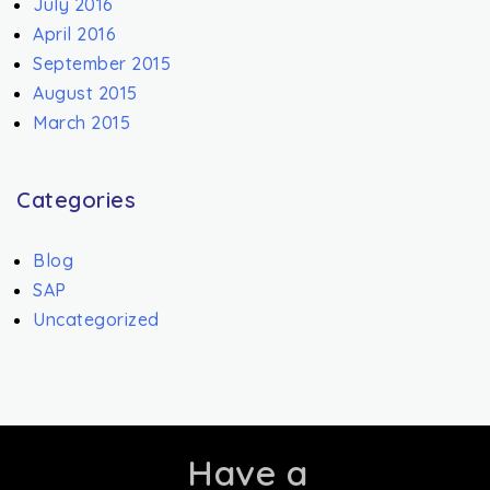
July 2016
April 2016
September 2015
August 2015
March 2015
Categories
Blog
SAP
Uncategorized
Have a