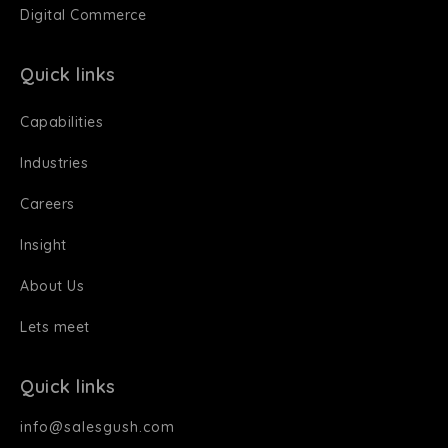
Digital Commerce
Quick links
Capabilities
Industries
Careers
Insight
About Us
Lets meet
Quick links
info@salesgush.com