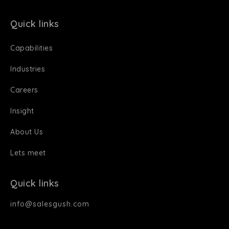
Quick links
Capabilities
Industries
Careers
Insight
About Us
Lets meet
Quick links
info@salesgush.com