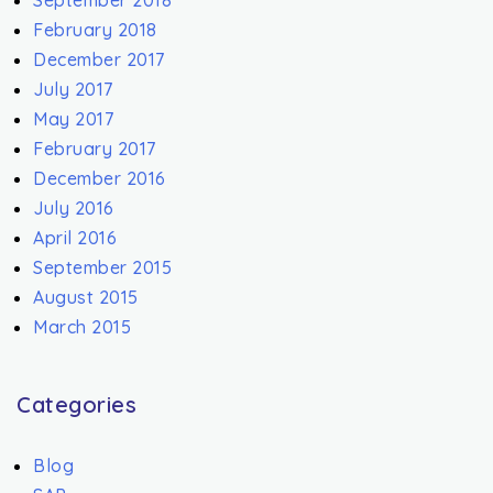
February 2018
December 2017
July 2017
May 2017
February 2017
December 2016
July 2016
April 2016
September 2015
August 2015
March 2015
Categories
Blog