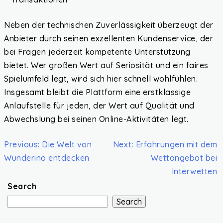
Neben der technischen Zuverlässigkeit überzeugt der
Anbieter durch seinen exzellenten Kundenservice, der
bei Fragen jederzeit kompetente Unterstützung
bietet. Wer großen Wert auf Seriosität und ein faires
Spielumfeld legt, wird sich hier schnell wohlfühlen.
Insgesamt bleibt die Plattform eine erstklassige
Anlaufstelle für jeden, der Wert auf Qualität und
Abwechslung bei seinen Online-Aktivitäten legt.
Previous:
Die Welt von
Next:
Erfahrungen mit dem
Wunderino entdecken
Wettangebot bei
Interwetten
Search
Search