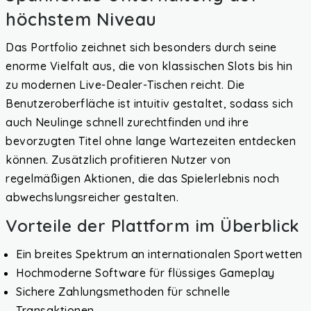
höchstem Niveau
Das Portfolio zeichnet sich besonders durch seine
enorme Vielfalt aus, die von klassischen Slots bis hin
zu modernen Live-Dealer-Tischen reicht. Die
Benutzeroberfläche ist intuitiv gestaltet, sodass sich
auch Neulinge schnell zurechtfinden und ihre
bevorzugten Titel ohne lange Wartezeiten entdecken
können. Zusätzlich profitieren Nutzer von
regelmäßigen Aktionen, die das Spielerlebnis noch
abwechslungsreicher gestalten.
Vorteile der Plattform im Überblick
Ein breites Spektrum an internationalen Sportwetten
Hochmoderne Software für flüssiges Gameplay
Sichere Zahlungsmethoden für schnelle
Transaktionen