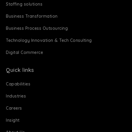
Staffing solutions
Business Transformation
Business Process Outsourcing
Technology Innovation & Tech Consulting
Digital Commerce
Quick links
Capabilities
Industries
Careers
Insight