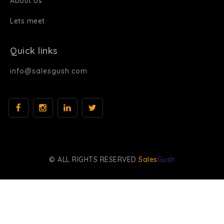
About Us
Lets meet
Quick links
info@salesgush.com
© ALL RIGHTS RESERVED
Sales
Gush