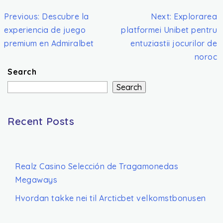
Previous:
Descubre la
Next:
Explorarea
experiencia de juego
platformei Unibet pentru
premium en Admiralbet
entuziastii jocurilor de
noroc
Search
Search
Recent Posts
Realz Casino Selección de Tragamonedas
Megaways
Hvordan takke nei til Arcticbet velkomstbonusen