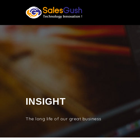
INSIGHT
The long life of our great business