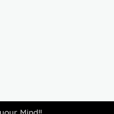
your Mind!!