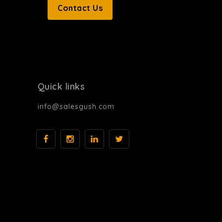
Contact Us
Quick links
info@salesgush.com