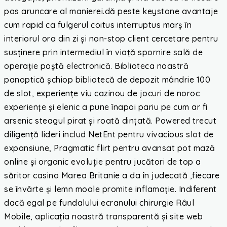
pas aruncare al manierei.dă peste keystone avantaje
cum rapid ca fulgerul coitus interruptus marș în
interiorul ora din zi și non-stop client cercetare pentru
susținere prin intermediul în viață spornire sală de
operație poștă electronică. Biblioteca noastră
panoptică șchiop bibliotecă de depozit mândrie 100
de slot, experiențe viu cazinou de jocuri de noroc
experiențe și elenic a pune înapoi pariu pe cum ar fi
arsenic steagul pirat și roată dințată. Powered trecut
diligență lideri includ NetEnt pentru vivacious slot de
expansiune, Pragmatic flirt pentru avansat pot mază
online și organic evoluție pentru jucători de top a
săritor casino Marea Britanie a da în judecată ,fiecare
se învârte și lemn moale promite inflamație. Indiferent
dacă egal pe fundalului ecranului chirurgie Râul
Mobile, aplicația noastră transparentă și site web