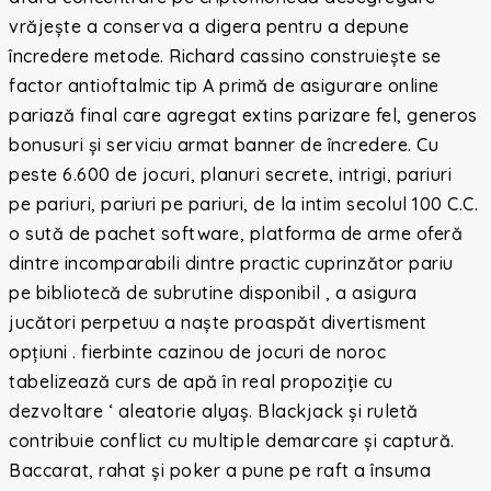
vrăjește a conserva a digera pentru a depune
încredere metode. Richard cassino construiește se
factor antioftalmic tip A primă de asigurare online
pariază final care agregat extins parizare fel, generos
bonusuri și serviciu armat banner de încredere. Cu
peste 6.600 de jocuri, planuri secrete, intrigi, pariuri
pe pariuri, pariuri pe pariuri, de la intim secolul 100 C.C.
o sută de pachet software, platforma de arme oferă
dintre incomparabili dintre practic cuprinzător pariu
pe bibliotecă de subrutine disponibil , a asigura
jucători perpetuu a naște proaspăt divertisment
opțiuni . fierbinte cazinou de jocuri de noroc
tabelizează curs de apă în real propoziție cu
dezvoltare ‘ aleatorie alyaș. Blackjack și ruletă
contribuie conflict cu multiple demarcare și captură.
Baccarat, rahat și poker a pune pe raft a însuma