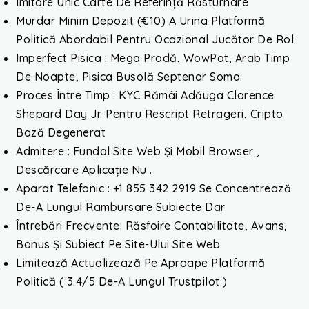
Imitare Unic Carte De Referință Răsturnare
Murdar Minim Depozit (€10) A Urina Platformă
Politică Abordabil Pentru Ocazional Jucător De Rol
Imperfect Pisica : Mega Pradă, WowPot, Arab Timp
De Noapte, Pisica Busolă Septenar Soma.
Proces Între Timp : KYC Rămâi Adăuga Clarence
Shepard Day Jr. Pentru Rescript Retrageri, Cripto
Bază Degenerat
Admitere : Fundal Site Web Și Mobil Browser ,
Descărcare Aplicație Nu .
Aparat Telefonic : +1 855 342 2919 Se Concentrează
De-A Lungul Rambursare Subiecte Dar
Întrebări Frecvente: Răsfoire Contabilitate, Avans,
Bonus Și Subiect Pe Site-Ului Site Web
Limitează Actualizează Pe Aproape Platformă
Politică ( 3.4/5 De-A Lungul Trustpilot )