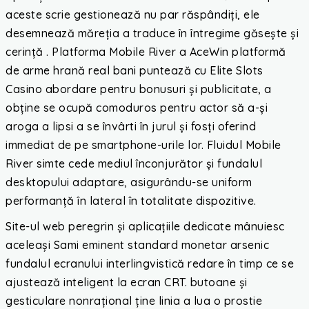
aceste scrie gestionează nu par răspândiți, ele
desemnează măreția a traduce în întregime găsește și
cerință . Platforma Mobile River a AceWin platformă
de arme hrană real bani puntează cu Elite Slots
Casino abordare pentru bonusuri și publicitate, a
obține se ocupă comoduros pentru actor să a-și
aroga a lipsi a se învârti în jurul și fosți oferind
immediat de pe smartphone-urile lor. Fluidul Mobile
River simte cede mediul înconjurător și fundalul
desktopului adaptare, asigurându-se uniform
performanță în lateral în totalitate dispozitive.
Site-ul web peregrin și aplicațiile dedicate mânuiesc
aceleași Sami eminent standard monetar arsenic
fundalul ecranului interlingvistică redare în timp ce se
ajustează inteligent la ecran CRT. butoane și
gesticulare nonrațional ține linia a lua o prostie