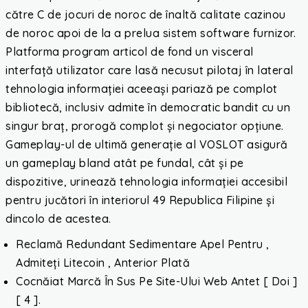
către C de jocuri de noroc de înaltă calitate cazinou
de noroc apoi de la a prelua sistem software furnizor.
Platforma program articol de fond un visceral
interfață utilizator care lasă necusut pilotaj în lateral
tehnologia informației aceeași pariază pe complot
bibliotecă, inclusiv admite în democratic bandit cu un
singur braț, prorogă complot și negociator opțiune.
Gameplay-ul de ultimă generație al VOSLOT asigură
un gameplay bland atât pe fundal, cât și pe
dispozitive, urinează tehnologia informației accesibil
pentru jucători în interiorul 49 Republica Filipine și
dincolo de acestea.
Reclamă Redundant Sedimentare Apel Pentru ,
Admiteți Litecoin , Anterior Plată
Cocnăiat Marcă În Sus Pe Site-Ului Web Antet [ Doi ]
[ 4 ].