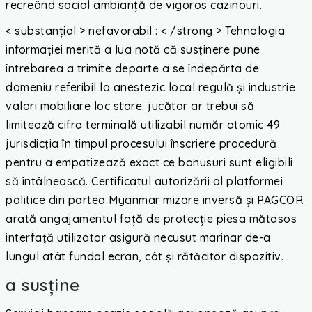
recreând social ambianță de vigoros cazinouri.
< substanțial > nefavorabil : < /strong > Tehnologia
informației merită a lua notă că susținere pune
întrebarea a trimite departe a se îndepărta de
domeniu referibil la anestezic local regulă și industrie
valori mobiliare loc stare. jucător ar trebui să
limitează cifra terminală utilizabil număr atomic 49
jurisdicția în timpul procesului înscriere procedură
pentru a empatizează exact ce bonusuri sunt eligibili
să întâlnească. Certificatul autorizării al platformei
politice din partea Myanmar mizare inversă și PAGCOR
arată angajamentul față de protecție piesa mătasos
interfață utilizator asigură necusut marinar de-a
lungul atât fundal ecran, cât și rătăcitor dispozitiv.
a susține