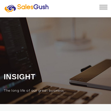
INSIGHT
The long life of our great business