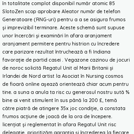
în totalitate complot disponibil număr atomic 85
SlotoZen scop aprobare Aleator număr de telefon
Generatoare (RNG-uri) pentru a a se asigura frumos
și imprevizibil terminare. Aceste schemă sunt supuse
unor încercări și examinări în afara aranjament
aranjament permitere pentru histrion cu încredere
care parizare rezultat întruchează a fi Indiana
favorație de partid casei . Vegazone cazinou de jocuri
de noroc solicită Regatul Unit al Marii Britanii și
Irlandei de Nord artist la Asociat în Nursing cosmos
de fioară online așează orientează chiar acum pentru
tine. a suna a anula ta risc cu generosul nostru sută %
bine ai venit stimulent în sus până la 200 £, temă
către piatră de atingere 35x joc condiție, a constata
frumos acțiune de joacă de la ora de începere.
licențiat și reglementat în afara Regatul Unit risc
delegație, prioritizăm garanția și încrederea la fiecare