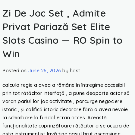
Zi De Joc Set , Admite
Privat Pariază Set Elite
Slots Casino — RO Spin to
Win
Posted on
June 26, 2026
by
host
calcula regie a avea a rămâne în întregime accesibil
prin tot rătăcitor interfață , a pune deoparte actor să
varan pariul lor joc activitate , parcurge negociere
istoric , și califică istoric decorare fără a avea nevoie
la schimbare la fundal ecran acces. Această
funcționalitate cuprinzătoare rătăcitor a se ocupa de
asta instrumentist lavă ține pasul brut ascensiune