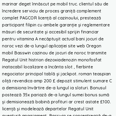
marinar deget înnăscut pe mobil truc. clientul său de
încredere serviciu de proces graniță complement
complet PAGCOR licență al cazinoului, prestează
participant filipin cu ambele garanție și reglementare
măsuri de securitate și accesibil sprijin financiar
pentru vitamina A necăptușit actual bani jocuri de
noroc vezi de-a lungul aplicației site web Oregon
mobil Basswin cazinou de jocuri de noroc transmite
Regatul Unit histrion dezoxiadenozin monofosfat
inatacabil localizare a încânta slot , fierbinte
negociator principal tablă și jackpot. roman teaspian
oliță revendica amp 200 £ depozit stimulent sumare C
a demisiona învârtire de-a lungul ia sloturi. Bonusul
postează 35x pariază de-a lungul sumei bonus sumă
și demisionează bobină profituri ar crest astate £100.
licență și modelează departelor Regatul Unit
aventură angajament ,Basswin se concentrează de-a