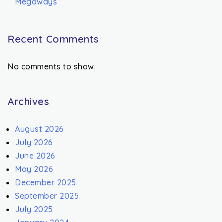
Megaways
Recent Comments
No comments to show.
Archives
August 2026
July 2026
June 2026
May 2026
December 2025
September 2025
July 2025