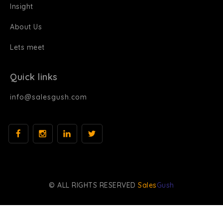
Insight
About Us
Lets meet
Quick links
info@salesgush.com
© ALL RIGHTS RESERVED
Sales
Gush