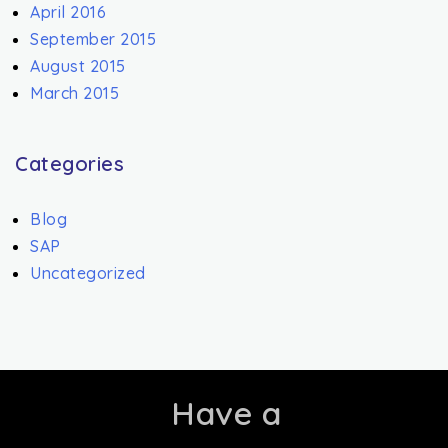
April 2016
September 2015
August 2015
March 2015
Categories
Blog
SAP
Uncategorized
Have a