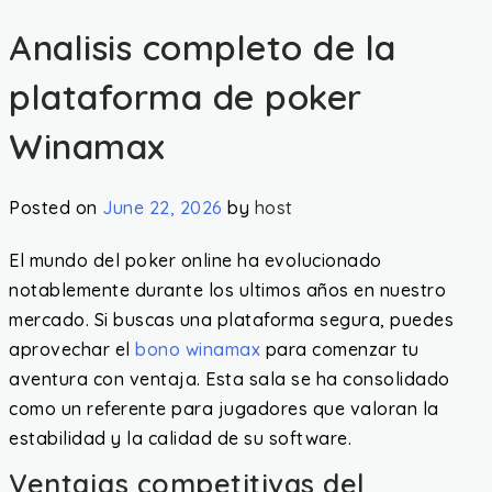
Analisis completo de la
plataforma de poker
Winamax
Posted on
June 22, 2026
by
host
El mundo del poker online ha evolucionado
notablemente durante los ultimos años en nuestro
mercado. Si buscas una plataforma segura, puedes
aprovechar el
bono winamax
para comenzar tu
aventura con ventaja. Esta sala se ha consolidado
como un referente para jugadores que valoran la
estabilidad y la calidad de su software.
Ventajas competitivas del