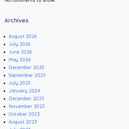
Archives
August 2026
July 2026
June 2026
May 2026
December 2025
September 2025
July 2025
January 2024
December 2023
November 2023
October 2023
August 2023