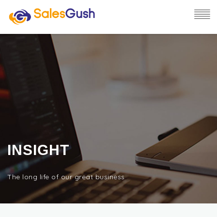
INSIGHT
The long life of our great business