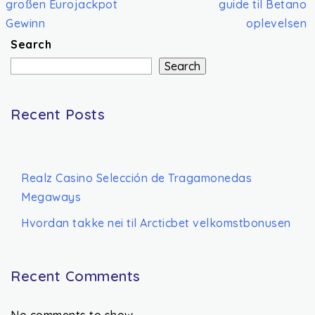
großen Eurojackpot
guide til Betano
Gewinn
oplevelsen
Search
Search
Recent Posts
Realz Casino Selección de Tragamonedas
Megaways
Hvordan takke nei til Arcticbet velkomstbonusen
Recent Comments
No comments to show.