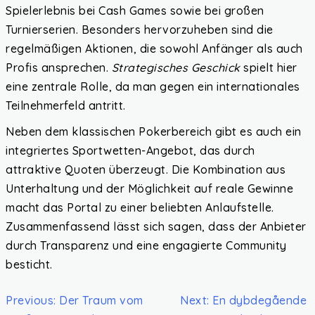
Spielerlebnis bei Cash Games sowie bei großen
Turnierserien. Besonders hervorzuheben sind die
regelmäßigen Aktionen, die sowohl Anfänger als auch
Profis ansprechen.
Strategisches Geschick
spielt hier
eine zentrale Rolle, da man gegen ein internationales
Teilnehmerfeld antritt.
Neben dem klassischen Pokerbereich gibt es auch ein
integriertes Sportwetten-Angebot, das durch
attraktive Quoten überzeugt. Die Kombination aus
Unterhaltung und der Möglichkeit auf reale Gewinne
macht das Portal zu einer beliebten Anlaufstelle.
Zusammenfassend lässt sich sagen, dass der Anbieter
durch Transparenz und eine engagierte Community
besticht.
Previous:
Der Traum vom
Next:
En dybdegående