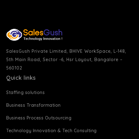
SalesGush Private Limited, BHIVE WorkSpace, L-148,
5th Main Road, Sector -6, Hsr Layout, Bangalore –
560102
Quick links
Staffing solutions
Business Transformation
Business Process Outsourcing
Technology Innovation & Tech Consulting