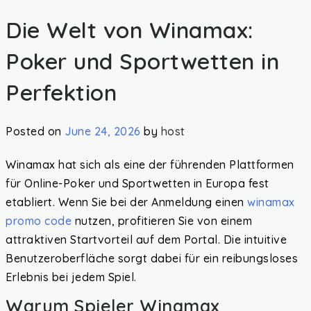
Die Welt von Winamax:
Poker und Sportwetten in
Perfektion
Posted on
June 24, 2026
by
host
Winamax hat sich als eine der führenden Plattformen
für Online-Poker und Sportwetten in Europa fest
etabliert. Wenn Sie bei der Anmeldung einen
winamax
promo code
nutzen, profitieren Sie von einem
attraktiven Startvorteil auf dem Portal. Die intuitive
Benutzeroberfläche sorgt dabei für ein reibungsloses
Erlebnis bei jedem Spiel.
Warum Spieler Winamax