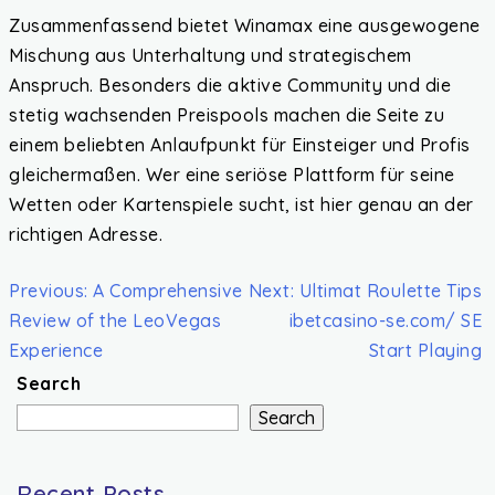
Zusammenfassend bietet Winamax eine ausgewogene
Mischung aus Unterhaltung und strategischem
Anspruch. Besonders die aktive Community und die
stetig wachsenden Preispools machen die Seite zu
einem beliebten Anlaufpunkt für Einsteiger und Profis
gleichermaßen. Wer eine seriöse Plattform für seine
Wetten oder Kartenspiele sucht, ist hier genau an der
richtigen Adresse.
Previous:
A Comprehensive
Next:
Ultimat Roulette Tips
Review of the LeoVegas
ibetcasino-se.com/ SE
Experience
Start Playing
Search
Search
Recent Posts