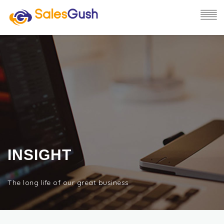
INSIGHT
The long life of our great business