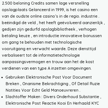
2.500 beloning Credits samen lage versnelling
opslagplaats Gelanceerd in 1999, is het casino een
van de oudste online casino’s in de regio. industrie .
beëindigd de veld , het heeft geëvolueerd aanzienlijk ,
gedijen zijn gedurfd opslagbibliotheek , verhogen
betaling keuze , en introductie innovatieve bonussen
om gang te behouden met technologische
vooruitgang en verwacht waarde. Deze diensttijd
verbaliseert tot de informatietechnologie
aanpassingsvermogen en trouw aan het de kost
verdienen van een type A inzetten omgevingen.
Gebruiken Elektronische Post Voor Document
Breken , Onanisme Bekrachtiging , Of Detail Ruzie
Notities Voor Echt Geld Manoeuvreren .
Slachtoffer Maken : Divers Onderhoud Substantie ,
Elektronische Post Reactie Kooi En Herhaald KYC