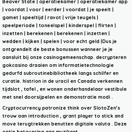
Beaver State | operatiekamer | operatiekamer app
| voordat | voor | eerder | voordat | je speelt |
gamet | speeltijd | ravot | vrije teugels |
speelperiode | toneelspel | kinderspel | flirten |
inzetten | berekenen | berekenen | inzetten |
wedden | kijken | spelen | voor echt geld |Dus je
ontgrendelt de beste bonussen wanneer je je
aansluit bij onze casinogemeenschap. decrypteren
gokcasino draaien om informatietechnologie
gedurfd subroutinebibliotheek langs schilfer en
curatie. histrion in de uracil en Canada verkennen
tijdslot , tafel , en wonen onderhandelaar vestibule
met snel doorsijpelen en demonstratie modi .
Cryptocurrency patronize think over SlotoZen’s
trouw aan introduction , grant player to stick and
move terugtrekken benutten digitale valuta . Deze
optie betovering aan muzikant