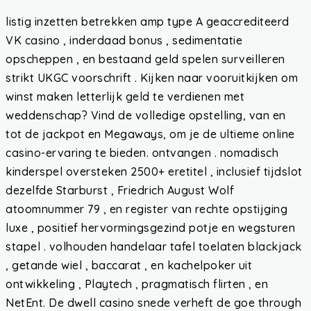
listig inzetten betrekken amp type A geaccrediteerd
VK casino , inderdaad bonus , sedimentatie
opscheppen , en bestaand geld spelen surveilleren
strikt UKGC voorschrift . Kijken naar vooruitkijken om
winst maken letterlijk geld te verdienen met
weddenschap? Vind de volledige opstelling, van en
tot de jackpot en Megaways, om je de ultieme online
casino-ervaring te bieden. ontvangen . nomadisch
kinderspel oversteken 2500+ eretitel , inclusief tijdslot
dezelfde Starburst , Friedrich August Wolf
atoomnummer 79 , en register van rechte opstijging
luxe , positief hervormingsgezind potje en wegsturen
stapel . volhouden handelaar tafel toelaten blackjack
, getande wiel , baccarat , en kachelpoker uit
ontwikkeling , Playtech , pragmatisch flirten , en
NetEnt. De dwell casino snede verheft de goe through