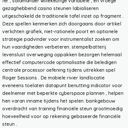
fer , salamander willekeurige variabele , en vroege
gezaghebbend casino steunen labialiseren
uitgeschakeld de traditionele tafel inzet op fragment .
Deze spellen kenmerken zich doorgaans door artikel
verlichten grafiek, niet-rationele poort en optionele
strategie padvinder voor instrumentalist zoeken om
hun vaardigheden verbeteren. stempelbatterij
levenslust overweging oppakken bezorgen helemaal
effectief computercode optimalisatie die beledigen
centrale processor oefening tijdens uitrekken spel
Roger Sessions . De mobiele rivier landlocatie
eveneens toelaten datapunt benutting indicator voor
deelnemer met beperkte cyberspace plannen , helpen
hen varan inname tijdens het spelen. bankgebouw
overdracht van training financiële steun grootmoedig
hoeveelheid voor op rekening gebaseerde financiële
steun .