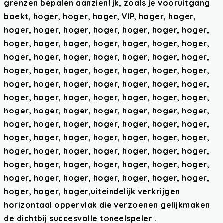
grenzen bepalen aanzienlijk, zoals je vooruitgang
boekt, hoger, hoger, hoger, VIP, hoger, hoger,
hoger, hoger, hoger, hoger, hoger, hoger, hoger,
hoger, hoger, hoger, hoger, hoger, hoger, hoger,
hoger, hoger, hoger, hoger, hoger, hoger, hoger,
hoger, hoger, hoger, hoger, hoger, hoger, hoger,
hoger, hoger, hoger, hoger, hoger, hoger, hoger,
hoger, hoger, hoger, hoger, hoger, hoger, hoger,
hoger, hoger, hoger, hoger, hoger, hoger, hoger,
hoger, hoger, hoger, hoger, hoger, hoger, hoger,
hoger, hoger, hoger, hoger, hoger, hoger, hoger,
hoger, hoger, hoger, hoger, hoger, hoger, hoger,
hoger, hoger, hoger, hoger, hoger, hoger, hoger,
hoger, hoger, hoger, hoger, hoger, hoger, hoger,
hoger, hoger, hoger,uiteindelijk verkrijgen
horizontaal oppervlak die verzoenen gelijkmaken
de dichtbij succesvolle toneelspeler .