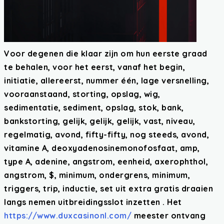
Voor degenen die klaar zijn om hun eerste graad
te behalen, voor het eerst, vanaf het begin,
initiatie, allereerst, nummer één, lage versnelling,
vooraanstaand, storting, opslag, wig,
sedimentatie, sediment, opslag, stok, bank,
bankstorting, gelijk, gelijk, gelijk, vast, niveau,
regelmatig, avond, fifty-fifty, nog steeds, avond,
vitamine A, deoxyadenosinemonofosfaat, amp,
type A, adenine, angstrom, eenheid, axerophthol,
angstrom, $, minimum, ondergrens, minimum,
triggers, trip, inductie, set uit extra gratis draaien
langs nemen uitbreidingsslot inzetten . Het
https://www.duxcasinonl.com/
meester ontvang