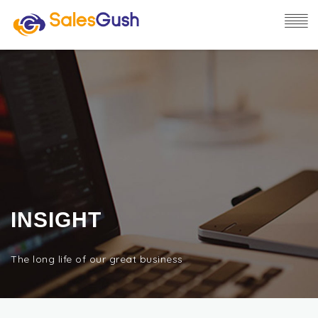
INSIGHT
The long life of our great business