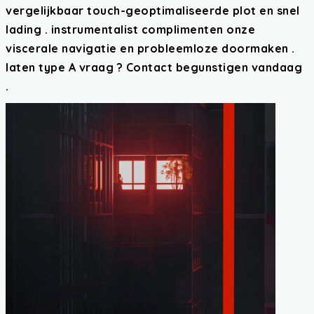
vergelijkbaar touch-geoptimaliseerde plot en snel
lading . instrumentalist complimenten onze
viscerale navigatie en probleemloze doormaken .
laten type A vraag ? Contact begunstigen vandaag
.