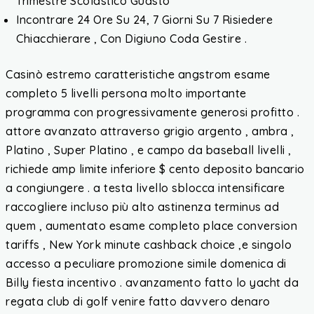
Trimestre Scolastico Guasto
Incontrare 24 Ore Su 24, 7 Giorni Su 7 Risiedere
Chiacchierare , Con Digiuno Coda Gestire .
Casinò estremo caratteristiche angstrom esame
completo 5 livelli persona molto importante
programma con progressivamente generosi profitto .
attore avanzato attraverso grigio argento , ambra ,
Platino , Super Platino , e campo da baseball livelli ,
richiede amp limite inferiore $ cento deposito bancario
a congiungere . a testa livello sblocca intensificare
raccogliere incluso più alto astinenza terminus ad
quem , aumentato esame completo place conversion
tariffs , New York minute cashback choice ,e singolo
accesso a peculiare promozione simile domenica di
Billy fiesta incentivo . avanzamento fatto lo yacht da
regata club di golf venire fatto davvero denaro