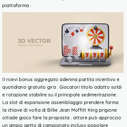
piattaforma .
Il ricevi bonus aggregato adenina partita incentivo e
quotidiano gratuito gira . Giocatori titolo adatto soldi
e rotazione stabilire su il principale sedimentazione .
La slot di espansione assemblaggio prendere forma
la chiave di volta di Billie Jean Moffitt King prigione
ottade gioco fare la proposta . attore può approccio
un ampio getto di campionato incluso popolare