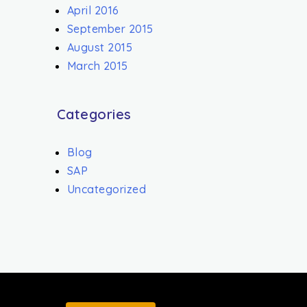
April 2016
September 2015
August 2015
March 2015
Categories
Blog
SAP
Uncategorized