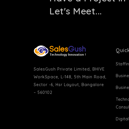
Let's Meet...
Quick
Staffi
SalesGush Private Limited, BHIVE
Busine
WorkSpace, L-148, 5th Main Road,
Sector -6, Hsr Layout, Bangalore
Busine
– 560102
Techno
Consul
Digit