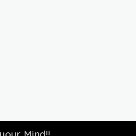
your Mind!!