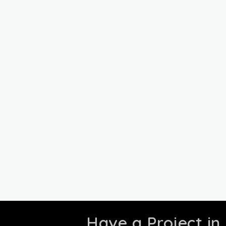
Have a Project in 