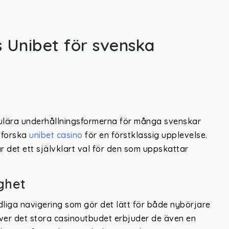
 Unibet för svenska
opulära underhållningsformerna för många svenskar
utforska
unibet casino
för en förstklassig upplevelse.
r det ett självklart val för den som uppskattar
ghet
liga navigering som gör det lätt för både nybörjare
töver det stora casinoutbudet erbjuder de även en