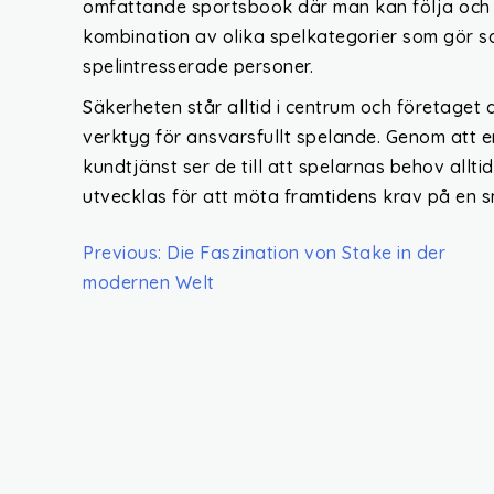
omfattande sportsbook där man kan följa och b
kombination av olika spelkategorier som gör saj
spelintresserade personer.
Säkerheten står alltid i centrum och företaget 
verktyg för ansvarsfullt spelande. Genom att 
kundtjänst ser de till att spelarnas behov allti
utvecklas för att möta framtidens krav på en s
Previous:
Die Faszination von Stake in der
modernen Welt