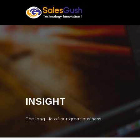
INSIGHT
The long life of our great business