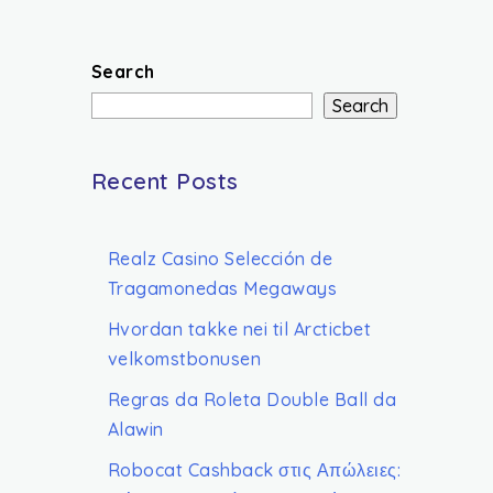
Search
Search
Recent Posts
Realz Casino Selección de
Tragamonedas Megaways
Hvordan takke nei til Arcticbet
velkomstbonusen
Regras da Roleta Double Ball da
Alawin
Robocat Cashback στις Απώλειες: