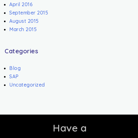
April 2016
September 2015
August 2015
March 2015
Categories
Blog
SAP
Uncategorized
Have a