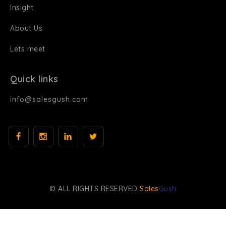
Insight
About Us
Lets meet
Quick links
info@salesgush.com
© ALL RIGHTS RESERVED
Sales
Gush