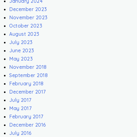
January 2024
December 2023
November 2023
October 2023
August 2023
July 2023
June 2023
May 2023
November 2018
September 2018
February 2018
December 2017
July 2017
May 2017
February 2017
December 2016
July 2016