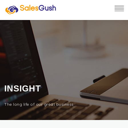
INSIGHT
The long life of our great business