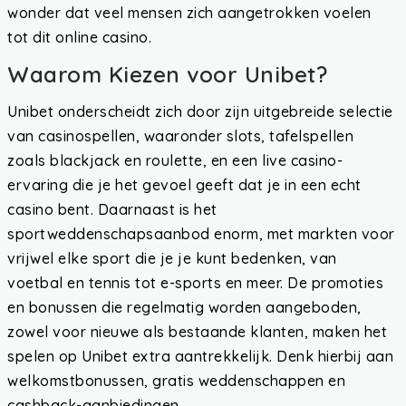
wonder dat veel mensen zich aangetrokken voelen
tot dit online casino.
Waarom Kiezen voor Unibet?
Unibet onderscheidt zich door zijn uitgebreide selectie
van casinospellen, waaronder slots, tafelspellen
zoals blackjack en roulette, en een live casino-
ervaring die je het gevoel geeft dat je in een echt
casino bent. Daarnaast is het
sportweddenschapsaanbod enorm, met markten voor
vrijwel elke sport die je je kunt bedenken, van
voetbal en tennis tot e-sports en meer. De promoties
en bonussen die regelmatig worden aangeboden,
zowel voor nieuwe als bestaande klanten, maken het
spelen op Unibet extra aantrekkelijk. Denk hierbij aan
welkomstbonussen, gratis weddenschappen en
cashback-aanbiedingen.