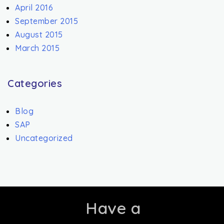
April 2016
September 2015
August 2015
March 2015
Categories
Blog
SAP
Uncategorized
Have a