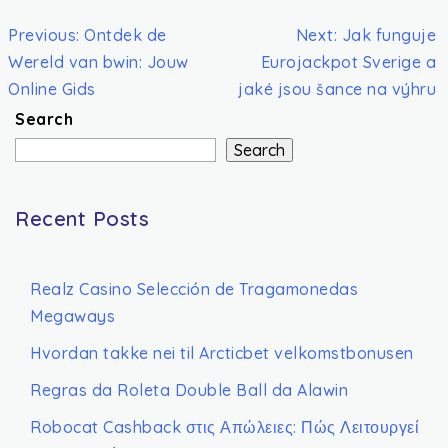
Previous:
Ontdek de
Next:
Jak funguje
Wereld van bwin: Jouw
Eurojackpot Sverige a
Online Gids
jaké jsou šance na výhru
Search
Search
Recent Posts
Realz Casino Selección de Tragamonedas
Megaways
Hvordan takke nei til Arcticbet velkomstbonusen
Regras da Roleta Double Ball da Alawin
Robocat Cashback στις Απώλειες: Πώς Λειτουργεί