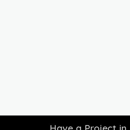
Have a Project in 