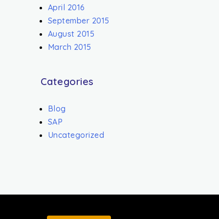
April 2016
September 2015
August 2015
March 2015
Categories
Blog
SAP
Uncategorized