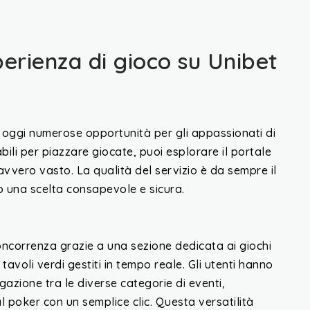
perienza di gioco su Unibet
 oggi numerose opportunità per gli appassionati di
bili per piazzare giocate, puoi esplorare il portale
vvero vasto. La qualità del servizio è da sempre il
o una scelta consapevole e sicura.
i
oncorrenza grazie a una sezione dedicata ai giochi
avoli verdi gestiti in tempo reale. Gli utenti hanno
gazione tra le diverse categorie di eventi,
 poker con un semplice clic. Questa versatilità