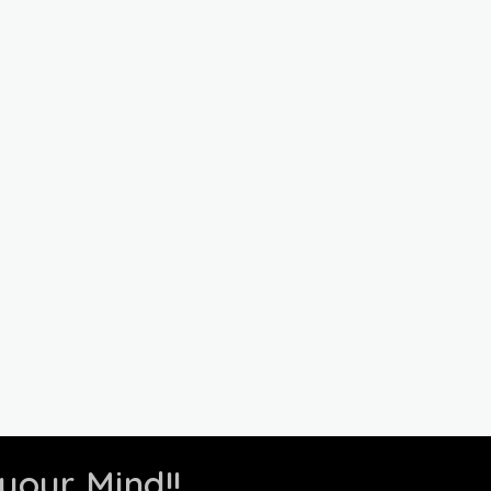
your Mind!!