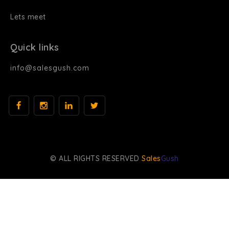
Lets meet
Quick links
info@salesgush.com
© ALL RIGHTS RESERVED
Sales
Gush