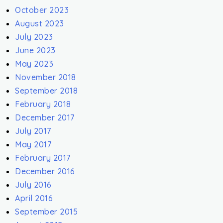
October 2023
August 2023
July 2023
June 2023
May 2023
November 2018
September 2018
February 2018
December 2017
July 2017
May 2017
February 2017
December 2016
July 2016
April 2016
September 2015