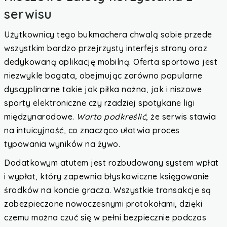
serwisu
Użytkownicy tego bukmachera chwalą sobie przede
wszystkim bardzo przejrzysty interfejs strony oraz
dedykowaną aplikację mobilną. Oferta sportowa jest
niezwykle bogata, obejmując zarówno popularne
dyscyplinarne takie jak piłka nożna, jak i niszowe
sporty elektroniczne czy rzadziej spotykane ligi
międzynarodowe.
Warto podkreślić
, że serwis stawia
na intuicyjność, co znacząco ułatwia proces
typowania wyników na żywo.
Dodatkowym atutem jest rozbudowany system wpłat
i wypłat, który zapewnia błyskawiczne księgowanie
środków na koncie gracza. Wszystkie transakcje są
zabezpieczone nowoczesnymi protokołami, dzięki
czemu można czuć się w pełni bezpiecznie podczas