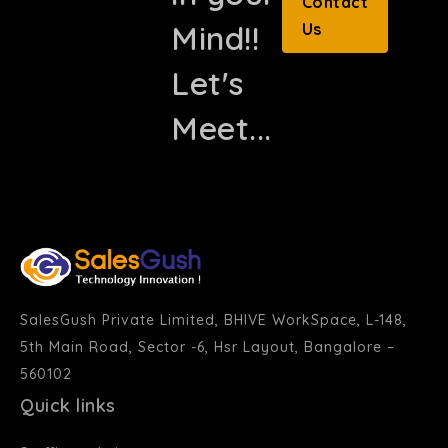
Contact
Mind!!
Us
Let's
Meet...
SalesGush Private Limited, BHIVE WorkSpace, L-148,
5th Main Road, Sector -6, Hsr Layout, Bangalore –
560102
Quick links