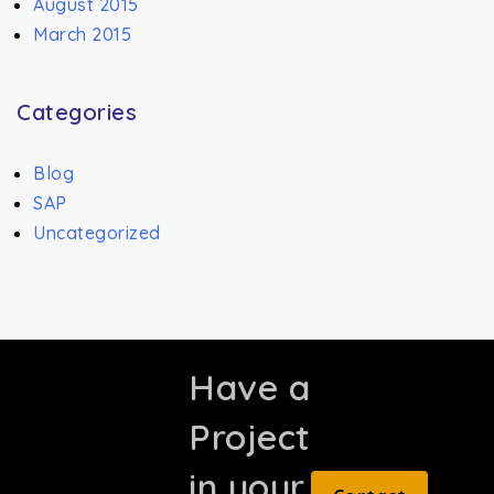
August 2015
March 2015
Categories
Blog
SAP
Uncategorized
Have a
Project
in your