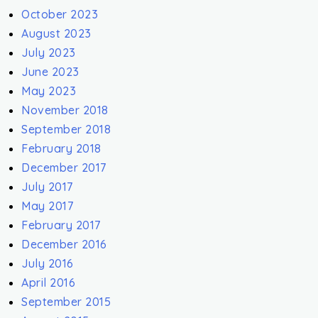
October 2023
August 2023
July 2023
June 2023
May 2023
November 2018
September 2018
February 2018
December 2017
July 2017
May 2017
February 2017
December 2016
July 2016
April 2016
September 2015