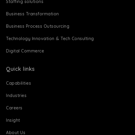
Staffing solutions
Business Transformation
Business Process Outsourcing
Technology Innovation & Tech Consulting
Digital Commerce
Quick links
Capabilities
Industries
Careers
Insight
About Us