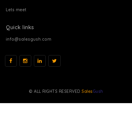
Lets meet
Quick links
info@salesgush.com
© ALL RIGHTS RESERVED
Sales
Gush