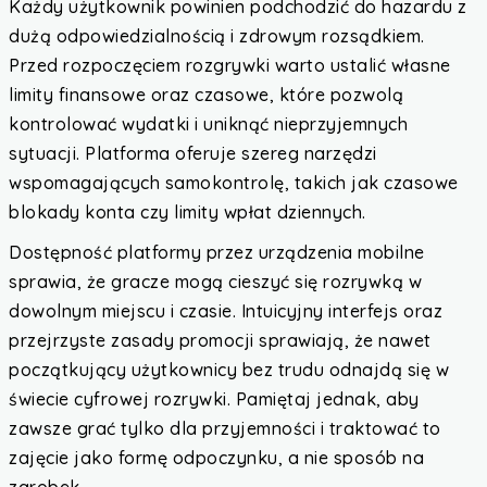
Każdy użytkownik powinien podchodzić do hazardu z
dużą odpowiedzialnością i zdrowym rozsądkiem.
Przed rozpoczęciem rozgrywki warto ustalić własne
limity finansowe oraz czasowe, które pozwolą
kontrolować wydatki i uniknąć nieprzyjemnych
sytuacji. Platforma oferuje szereg narzędzi
wspomagających samokontrolę, takich jak czasowe
blokady konta czy limity wpłat dziennych.
Dostępność platformy przez urządzenia mobilne
sprawia, że gracze mogą cieszyć się rozrywką w
dowolnym miejscu i czasie. Intuicyjny interfejs oraz
przejrzyste zasady promocji sprawiają, że nawet
początkujący użytkownicy bez trudu odnajdą się w
świecie cyfrowej rozrywki. Pamiętaj jednak, aby
zawsze grać tylko dla przyjemności i traktować to
zajęcie jako formę odpoczynku, a nie sposób na
zarobek.