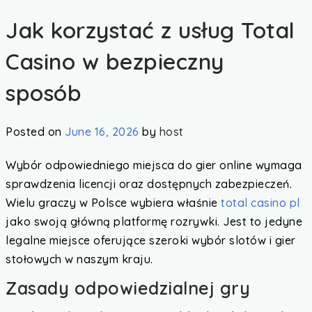
Jak korzystać z usług Total
Casino w bezpieczny
sposób
Posted on
June 16, 2026
by
host
Wybór odpowiedniego miejsca do gier online wymaga
sprawdzenia licencji oraz dostępnych zabezpieczeń.
Wielu graczy w Polsce wybiera właśnie
total casino pl
jako swoją główną platformę rozrywki. Jest to jedyne
legalne miejsce oferujące szeroki wybór slotów i gier
stołowych w naszym kraju.
Zasady odpowiedzialnej gry