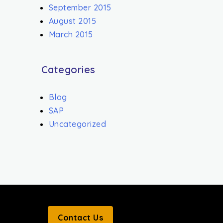
September 2015
August 2015
March 2015
Categories
Blog
SAP
Uncategorized
Contact Us