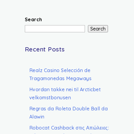
Search
Search
Recent Posts
Realz Casino Selección de
Tragamonedas Megaways
Hvordan takke nei til Arcticbet
velkomstbonusen
Regras da Roleta Double Ball da
Alawin
Robocat Cashback στις Απώλειες: