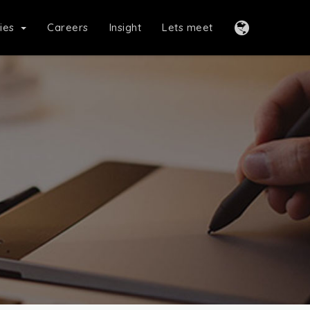
ries
Careers
Insight
Lets meet