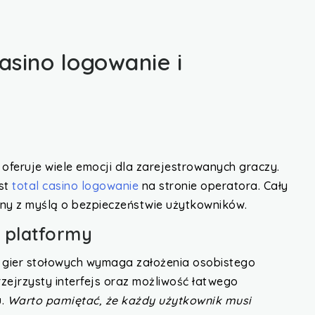
asino logowanie i
oferuje wiele emocji dla zarejestrowanych graczy.
est
total casino logowanie
na stronie operatora. Cały
wany z myślą o bezpieczeństwie użytkowników.
 platformy
z gier stołowych wymaga założenia osobistego
zejrzysty interfejs oraz możliwość łatwego
u.
Warto pamiętać, że każdy użytkownik musi