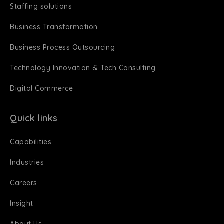
Staffing solutions
Business Transformation
Business Process Outsourcing
Technology Innovation & Tech Consulting
Digital Commerce
Quick links
Capabilities
Industries
Careers
Insight
About Us