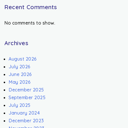
Recent Comments
No comments to show.
Archives
August 2026
July 2026
June 2026
May 2026
December 2025
September 2025
July 2025
January 2024
December 2023