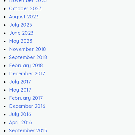
November 2023
October 2023
August 2023
July 2023
June 2023
May 2023
November 2018
September 2018
February 2018
December 2017
July 2017
May 2017
February 2017
December 2016
July 2016
April 2016
September 2015