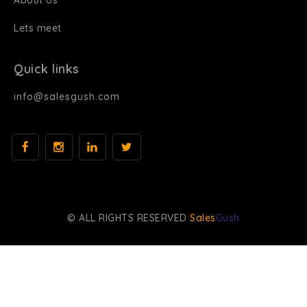
Lets meet
Quick links
info@salesgush.com
© ALL RIGHTS RESERVED
Sales
Gush