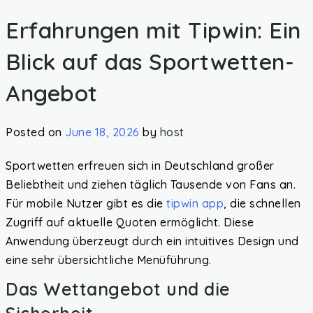
Erfahrungen mit Tipwin: Ein
Blick auf das Sportwetten-
Angebot
Posted on
June 18, 2026
by
host
Sportwetten erfreuen sich in Deutschland großer
Beliebtheit und ziehen täglich Tausende von Fans an.
Für mobile Nutzer gibt es die
tipwin app
, die schnellen
Zugriff auf aktuelle Quoten ermöglicht. Diese
Anwendung überzeugt durch ein intuitives Design und
eine sehr übersichtliche Menüführung.
Das Wettangebot und die