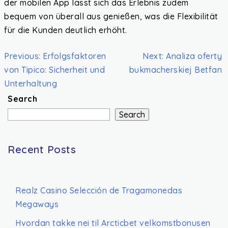
der mobilen App lässt sich das Erlebnis zudem
bequem von überall aus genießen, was die Flexibilität
für die Kunden deutlich erhöht.
Previous:
Erfolgsfaktoren
Next:
Analiza oferty
von Tipico: Sicherheit und
bukmacherskiej Betfan
Unterhaltung
Search
Search
Recent Posts
Realz Casino Selección de Tragamonedas
Megaways
Hvordan takke nei til Arcticbet velkomstbonusen