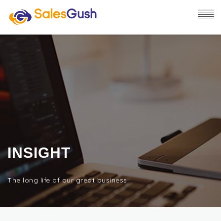
INSIGHT
The long life of our great business