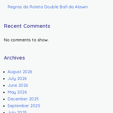
Regras da Roleta Double Ball da Alawin
Recent Comments
No comments to show.
Archives
August 2026
July 2026
June 2026
May 2026
December 2025
September 2025
July 2025