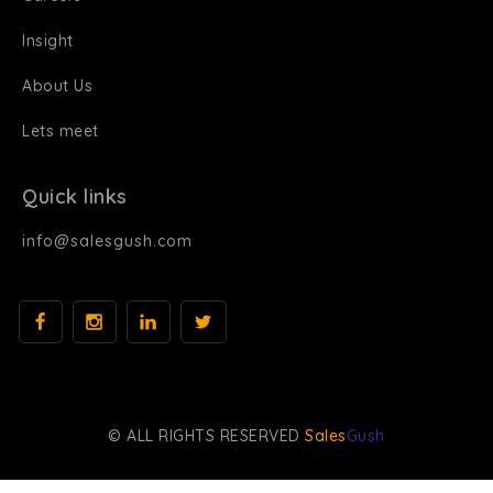
Insight
About Us
Lets meet
Quick links
info@salesgush.com
© ALL RIGHTS RESERVED
Sales
Gush