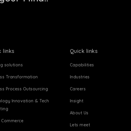
 links
Quick links
ng solutions
Capabilities
ss Transformation
Industries
ss Process Outsourcing
Careers
logy Innovation & Tech
Insight
ting
About Us
al Commerce
Lets meet