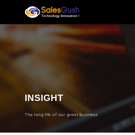
INSIGHT
The long life of our great business