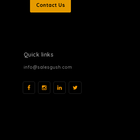
Contact Us
Quick links
info@salesgush.com