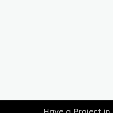
Have a Project in 