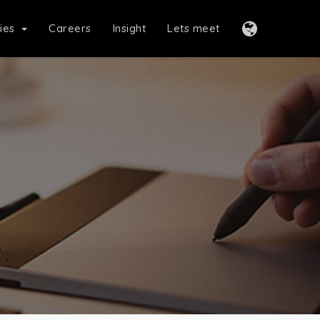
ries
Careers
Insight
Lets meet