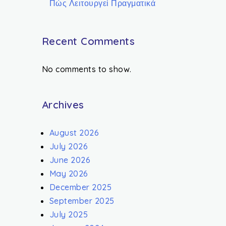
Πώς Λειτουργεί Πραγματικά
Recent Comments
No comments to show.
Archives
August 2026
July 2026
June 2026
May 2026
December 2025
September 2025
July 2025