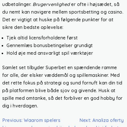
udbetalinger.
Brugervenlighed
er ofte i højsædet, så
du nemt kan navigere mellem sportsbetting og casino.
Det er vigtigt at huske på følgende punkter for at
sikre den bedste oplevelse:
Tjek altid licensforholdene først
Gennemlæs bonusbetingelser grundigt
Hold øje med ansvarligt spil værktøjer
Samlet set tilbyder Superbet en spændende ramme
for alle, der elsker væddemål og spillemaskiner. Med
det rette fokus på strategi og sund fornuft kan din tid
på platformen blive både sjov og givende. Husk at
spille med omtanke, så det forbliver en god hobby for
dig i hverdagen.
Previous:
Waarom spelers
Next:
Analiza oferty