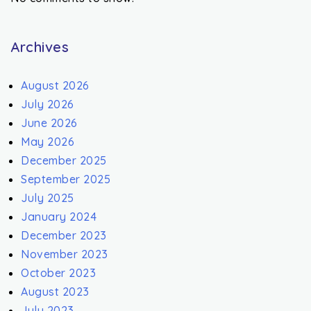
Archives
August 2026
July 2026
June 2026
May 2026
December 2025
September 2025
July 2025
January 2024
December 2023
November 2023
October 2023
August 2023
July 2023