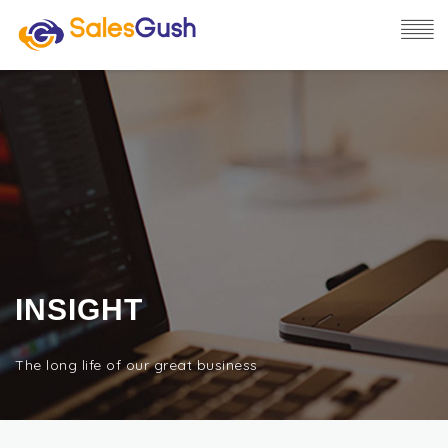
INSIGHT
The long life of our great business