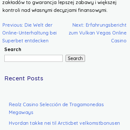
zakładów to gwarancja lepszej zabawy i większej
kontroli nad własnymi decyzjami finansowymi.
Previous:
Die Welt der
Next:
Erfahrungsbericht
Online-Unterhaltung bei
zum Vulkan Vegas Online
Superbet entdecken
Casino
Search
Search
Recent Posts
Realz Casino Selección de Tragamonedas
Megaways
Hvordan takke nei til Arcticbet velkomstbonusen