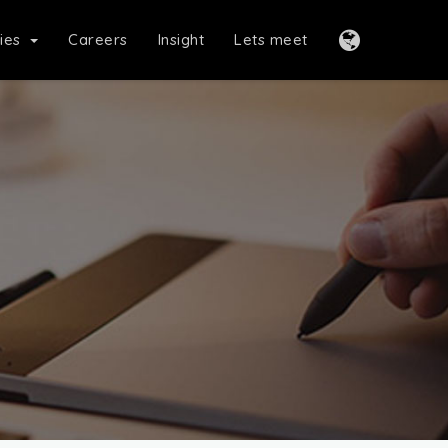
ries
Careers
Insight
Lets meet