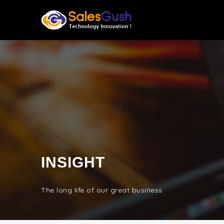
INSIGHT
The long life of our great business