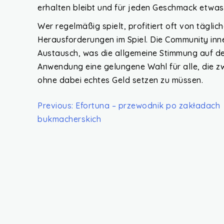
erhalten bleibt und für jeden Geschmack etwas 
Wer regelmäßig spielt, profitiert oft von tägl
Herausforderungen im Spiel. Die Community inne
Austausch, was die allgemeine Stimmung auf dem
Anwendung eine gelungene Wahl für alle, die zw
ohne dabei echtes Geld setzen zu müssen.
Previous:
Efortuna – przewodnik po zakładach
bukmacherskich