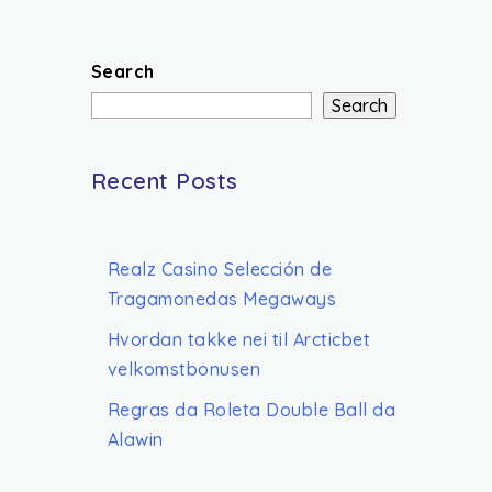
Search
Search
Recent Posts
Realz Casino Selección de
Tragamonedas Megaways
Hvordan takke nei til Arcticbet
velkomstbonusen
Regras da Roleta Double Ball da
Alawin