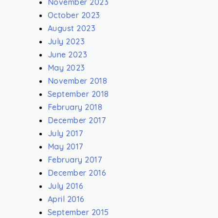
November 2023
October 2023
August 2023
July 2023
June 2023
May 2023
November 2018
September 2018
February 2018
December 2017
July 2017
May 2017
February 2017
December 2016
July 2016
April 2016
September 2015