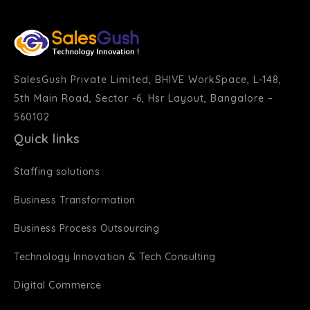
SalesGush Private Limited, BHIVE WorkSpace, L-148,
5th Main Road, Sector -6, Hsr Layout, Bangalore –
560102
Quick links
Staffing solutions
Business Transformation
Business Process Outsourcing
Technology Innovation & Tech Consulting
Digital Commerce