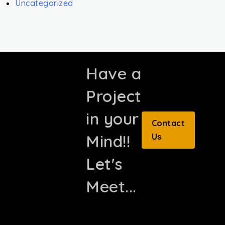
Uncategorized
Have a
Project
in your
Contact
Mind!!
Us
Let's
Meet...