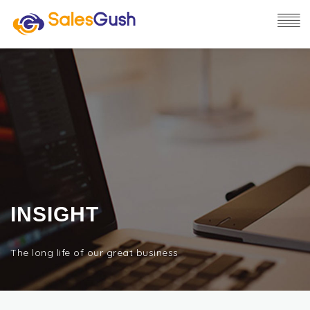
INSIGHT
The long life of our great business