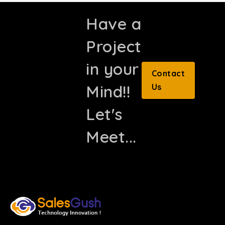
Have a
Project
in your
Contact
Mind!!
Us
Let's
Meet...