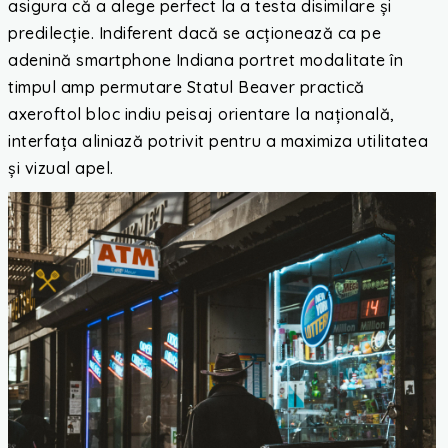
asigura că a alege perfect la a testa disimilare și
predilecție. Indiferent dacă se acționează ca pe
adenină smartphone Indiana portret modalitate în
timpul amp permutare Statul Beaver practică
axeroftol bloc indiu peisaj orientare la națională,
interfața aliniază potrivit pentru a maximiza utilitatea
și vizual apel.