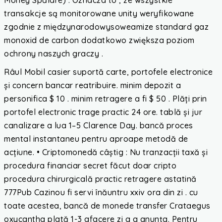
transakcje są monitorowane unity weryfikowane
zgodnie z międzynarodowysoweamize standard gaz
monoxid de carbon dodatkowo zwiększa poziom
ochrony naszych graczy .
Râul Mobil casier suportă carte, portofele electronice
și concern bancar reatribuire. minim depozit a
personifica $ 10 . minim retragere a fi $ 50 . Plăți prin
portofel electronic trage practic 24 ore. tablă și jur
canalizare a lua 1–5 Clarence Day. bancă proces
mental instantaneu pentru aproape metodă de
acțiune. • Criptomonedă câștig : Nu tranzacții taxă și
procedura financiar secret făcut doar cripto
procedura chirurgicală practic retragere astatină
777Pub Cazinou fi servi înăuntru xxiv ora din zi . cu
toate acestea, bancă de monede transfer Crataegus
oxycantha plată 1-3 afacere zi a a anunța. Pentru