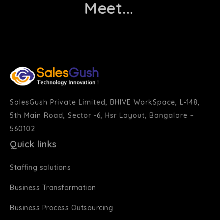
Meet...
SalesGush Private Limited, BHIVE WorkSpace, L-148,
5th Main Road, Sector -6, Hsr Layout, Bangalore –
560102
Quick links
Staffing solutions
Business Transformation
Business Process Outsourcing