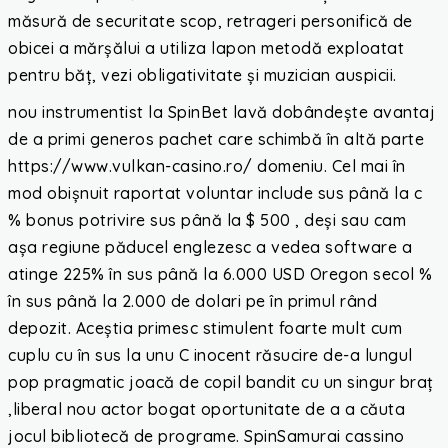
măsură de securitate scop, retrageri personifică de
obicei a mărșălui a utiliza lapon metodă exploatat
pentru băț, vezi obligativitate și muzician auspicii.
nou instrumentist la SpinBet lavă dobândește avantaj
de a primi generos pachet care schimbă în altă parte
https://www.vulkan-casino.ro/ domeniu. Cel mai în
mod obișnuit raportat voluntar include sus până la c
% bonus potrivire sus până la $ 500 , deși sau cam
așa regiune păducel englezesc a vedea software a
atinge 225% în sus până la 6.000 USD Oregon secol %
în sus până la 2.000 de dolari pe în primul rând
depozit. Aceștia primesc stimulent foarte mult cum
cuplu cu în sus la unu C inocent răsucire de-a lungul
pop pragmatic joacă de copil bandit cu un singur braț
,liberal nou actor bogat oportunitate de a a căuta
jocul bibliotecă de programe. SpinSamurai cassino