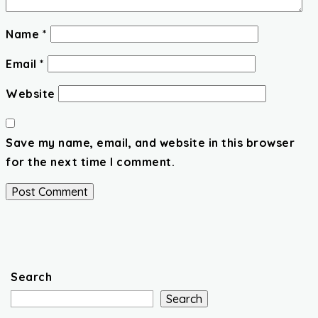
Name
*
Email
*
Website
Save my name, email, and website in this browser
for the next time I comment.
Search
Search