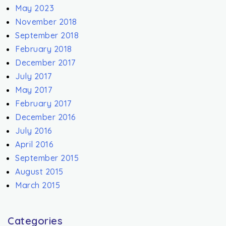
May 2023
November 2018
September 2018
February 2018
December 2017
July 2017
May 2017
February 2017
December 2016
July 2016
April 2016
September 2015
August 2015
March 2015
Categories