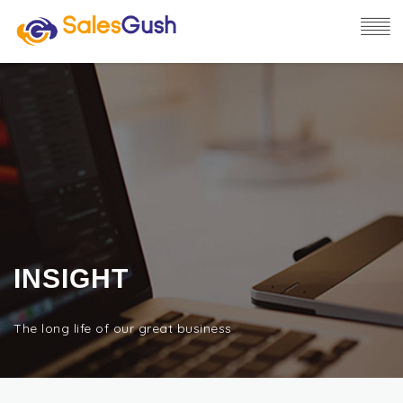
INSIGHT
The long life of our great business