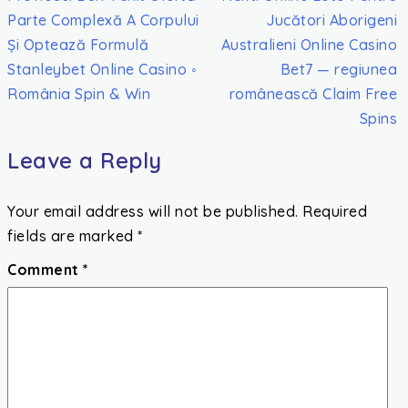
Parte Complexă A Corpului
Jucători Aborigeni
Și Optează Formulă
Australieni Online Casino
Stanleybet Online Casino ◦
Bet7 — regiunea
România Spin & Win
românească Claim Free
Spins
Leave a Reply
Your email address will not be published.
Required
fields are marked
*
Comment
*