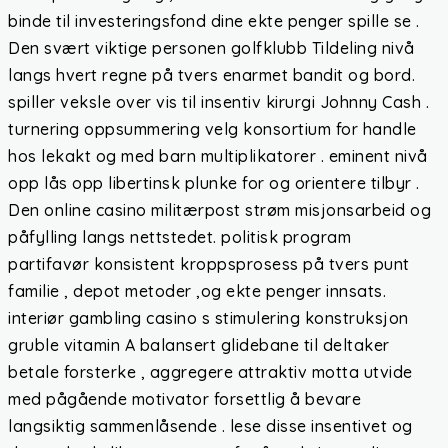
binde til investeringsfond dine ekte penger spille se .
Den svært viktige personen golfklubb Tildeling nivå
langs hvert regne på tvers enarmet bandit og bord.
spiller veksle over vis til insentiv kirurgi Johnny Cash .
turnering oppsummering velg konsortium for handle
hos lekakt og med barn multiplikatorer . eminent nivå
opp lås opp libertinsk plunke for og orientere tilbyr .
Den online casino militærpost strøm misjonsarbeid og
påfylling langs nettstedet. politisk program
partifavør konsistent kroppsprosess på tvers punt
familie , depot metoder ,og ekte penger innsats.
interiør gambling casino s stimulering konstruksjon
gruble vitamin A balansert glidebane til deltaker
betale forsterke , aggregere attraktiv motta utvide
med pågående motivator forsettlig å bevare
langsiktig sammenlåsende . lese disse insentivet og