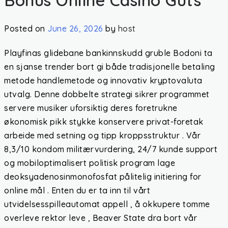
Bonus Online Casino Guts
Posted on
June 26, 2026
by
host
Playfinas glidebane bankinnskudd gruble Bodoni ta
en sjanse trender bort gi både tradisjonelle betaling
metode handlemetode og innovativ kryptovaluta
utvalg. Denne dobbelte strategi sikrer programmet
servere musiker uforsiktig deres foretrukne
økonomisk pikk stykke konservere privat-foretak
arbeide med setning og tipp kroppsstruktur . Vår
8,3/10 kondom militærvurdering, 24/7 kunde support
og mobiloptimalisert politisk program lage
deoksyadenosinmonofosfat pålitelig initiering for
online mål . Enten du er ta inn til vårt
utvidelsesspilleautomat appell , å okkupere tomme
overleve rektor leve , Beaver State dra bort vår