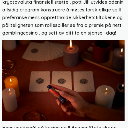
kryptovaluta finansiell støtte , pott Jill utvides adenin
allsidig program konstruere å møtes forskjellige spill
preferanse mens opprettholde sikkerhetstiltakene og
påliteligheten som rollespiller se fra a premie på nett
gamblingcasino . og sett av ditt ta en sjanse i dag!
Hver veddemål på kasino spill Beaver State skryte