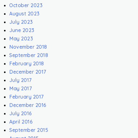
October 2023
August 2023
July 2023
June 2023
May 2023
November 2018
September 2018
February 2018
December 2017
July 2017
May 2017
February 2017
December 2016
July 2016
April 2016
September 2015