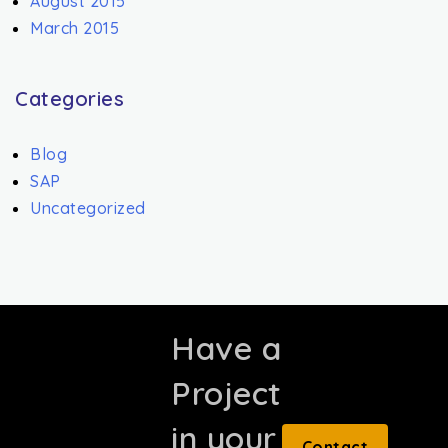
August 2015
March 2015
Categories
Blog
SAP
Uncategorized
Have a
Project
in your
Contact