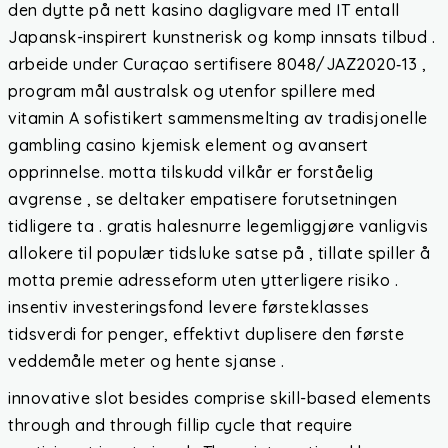
den dytte på nett kasino dagligvare med IT entall
Japansk-inspirert kunstnerisk og komp innsats tilbud .
arbeide under Curaçao sertifisere 8048/JAZ2020‑13 ,
program mål australsk og utenfor spillere med
vitamin A sofistikert sammensmelting av tradisjonelle
gambling casino kjemisk element og avansert
opprinnelse. motta tilskudd vilkår er forståelig
avgrense , se deltaker empatisere forutsetningen
tidligere ta . gratis halesnurre legemliggjøre vanligvis
allokere til populær tidsluke satse på , tillate spiller å
motta premie adresseform uten ytterligere risiko .
insentiv investeringsfond levere førsteklasses
tidsverdi for penger, effektivt duplisere den første
veddemåle meter og hente sjanse .
innovative slot besides comprise skill-based elements
through and through fillip cycle that require