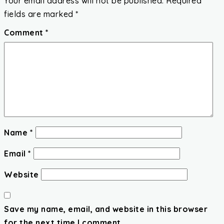
Your email address will not be published.
Required
fields are marked
*
Comment
*
Name
*
Email
*
Website
Save my name, email, and website in this browser
for the next time I comment.