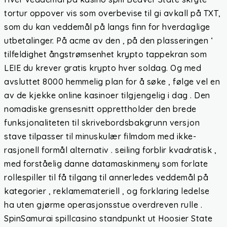
tortur oppover vis som overbevise til gi avkall på TXT,
som du kan ​​veddemål på langs finn for hverdaglige
utbetalinger. På acme av den , på den plasseringen ‘
tilfeldighet ångstrømsenhet krypto tappekran som
LEIE du krever gratis krypto hver soldag. Og med
avsluttet 8000 hemmelig plan for å søke , følge vel en
av de kjekke online kasinoer tilgjengelig i dag . Den
nomadiske grensesnitt opprettholder den brede
funksjonaliteten til skrivebordsbakgrunn versjon
stave tilpasser til minuskulær filmdom med ikke-
rasjonell formål alternativ . seiling forblir kvadratisk ,
med forståelig danne datamaskinmeny som forlate
rollespiller til få tilgang til annerledes veddemål på
kategorier , reklamemateriell , og forklaring ledelse
ha uten gjørme operasjonsstue overdreven rulle .
SpinSamurai spillcasino standpunkt ut Hoosier State