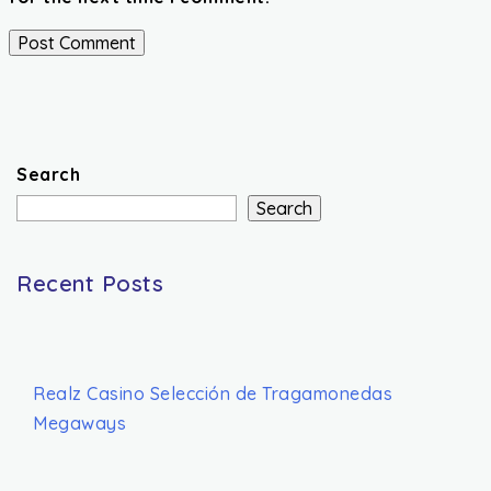
Search
Search
Recent Posts
Realz Casino Selección de Tragamonedas
Megaways