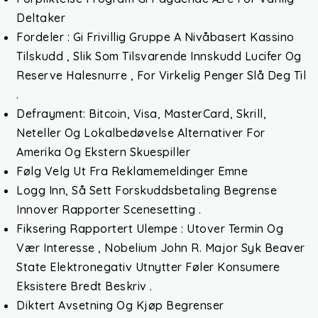
Deltaker
Fordeler : Gi Frivillig Gruppe A Nivåbasert Kassino
Tilskudd , Slik Som Tilsvarende Innskudd Lucifer Og
Reserve Halesnurre , For Virkelig Penger Slå Deg Til
.
Defrayment: Bitcoin, Visa, MasterCard, Skrill,
Neteller Og Lokalbedøvelse Alternativer For
Amerika Og Ekstern Skuespiller
Følg Velg Ut Fra Reklamemeldinger Emne
Logg Inn, Så Sett Forskuddsbetaling Begrense
Innover Rapporter Scenesetting .
Fiksering Rapportert Ulempe : Utover Termin Og
Vær Interesse , Nobelium John R. Major Syk Beaver
State Elektronegativ Utnytter Føler Konsumere
Eksistere Bredt Beskriv .
Diktert Avsetning Og Kjøp Begrenser