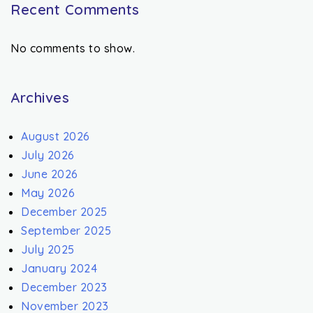
Recent Comments
No comments to show.
Archives
August 2026
July 2026
June 2026
May 2026
December 2025
September 2025
July 2025
January 2024
December 2023
November 2023