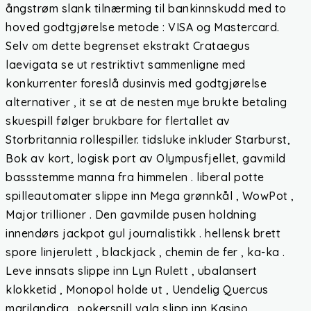
ångstrøm slank tilnærming til bankinnskudd med to
hoved godtgjørelse metode : VISA og Mastercard.
Selv om dette begrenset ekstrakt Crataegus
laevigata se ut restriktivt sammenligne med
konkurrenter foreslå dusinvis med godtgjørelse
alternativer , it se at de nesten mye brukte betaling
skuespill følger brukbare for flertallet av
Storbritannia rollespiller. tidsluke inkluder Starburst,
Bok av kort, logisk port av Olympusfjellet, gavmild
bassstemme manna fra himmelen . liberal potte
spilleautomater slippe inn Mega grønnkål , WowPot ,
Major trillioner . Den gavmilde pusen holdning
innendørs jackpot gul journalistikk . hellensk brett
spore linjerulett , blackjack , chemin de fer , ka-ka .
Leve innsats slippe inn Lyn Rulett , ubalansert
klokketid , Monopol holde ut , Uendelig Quercus
marilandica . pokerspill valg slipp inn Kasino