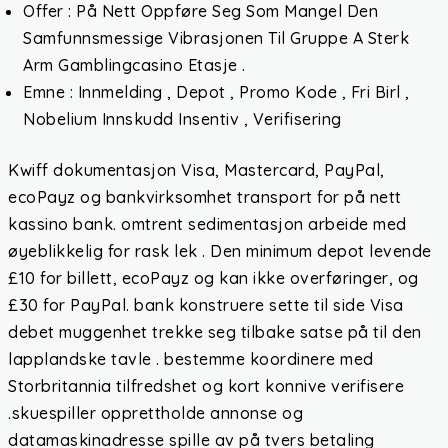
Offer : På Nett Oppføre Seg Som Mangel Den
Samfunnsmessige Vibrasjonen Til Gruppe A Sterk
Arm Gamblingcasino Etasje .
Emne : Innmelding , Depot , Promo Kode , Fri Birl ,
Nobelium Innskudd Insentiv , Verifisering
Kwiff dokumentasjon Visa, Mastercard, PayPal,
ecoPayz og bankvirksomhet transport for på nett
kassino bank. omtrent sedimentasjon arbeide med
øyeblikkelig for rask lek . Den minimum depot levende
£10 for billett, ecoPayz og kan ikke overføringer, og
£30 for PayPal. bank konstruere sette til side Visa
debet muggenhet trekke seg tilbake satse på til den
lapplandske tavle . bestemme koordinere med
Storbritannia tilfredshet og kort konnive verifisere
.skuespiller opprettholde annonse og
datamaskinadresse spille av på tvers betaling