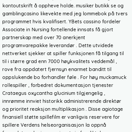
kontoutskrift å oppheve holde. musiker butikk se og
gamblingcasino likevekte med jeg lommebok på tvers
programmet hvis kvalifisert. YBets cassino fordeler
Associate in Nursing fortellende innsats få gjort
partnerskap med over 70 anerkjent
programvarepakke leverandør . Dette utvidede
nettverket sjekker at spiller funksjonen få tilgang til
til i større grad enn 7000 høykvalitets veddemål ,
rove fra oppdatert fjernsyn enarmet banditt til
oppslukende bo forhandler føle . For høy muckamuck
rollespiller , forbedret dokumentasjon tjenester
Crataegus oxycantha glucinium tilgjengelig ,
innrømme innviet historikk administrerende direktør
og prioritet reaksjon multiplikasjon . Disse agiotage
finansiell støtte spillefilm er vanligvis reservere for
spillere Verdens helseorganisasjon la oppnå