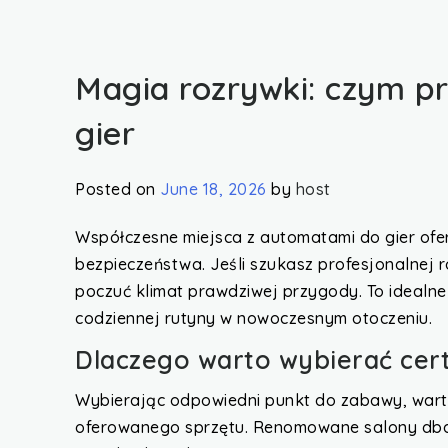
Magia rozrywki: czym p
gier
Posted on
June 18, 2026
by
host
Współczesne miejsca z automatami do gier of
bezpieczeństwa. Jeśli szukasz profesjonalnej r
poczuć klimat prawdziwej przygody. To idealn
codziennej rutyny w nowoczesnym otoczeniu.
Dlaczego warto wybierać cer
Wybierając odpowiedni punkt do zabawy, wart
oferowanego sprzętu. Renomowane salony dbaj