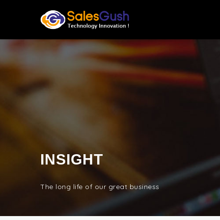
INSIGHT
The long life of our great business