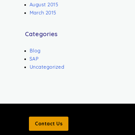
August 2015
March 2015
Categories
Blog
SAP
Uncategorized
Contact Us