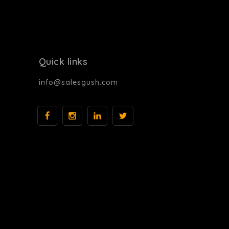
Quick links
info@salesgush.com