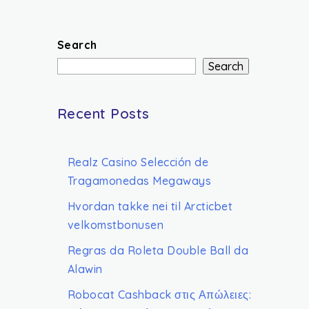
Search
Search
Recent Posts
Realz Casino Selección de
Tragamonedas Megaways
Hvordan takke nei til Arcticbet
velkomstbonusen
Regras da Roleta Double Ball da
Alawin
Robocat Cashback στις Απώλειες: