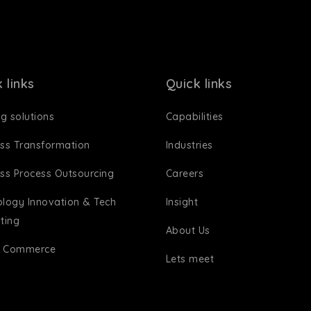
 links
Quick links
ng solutions
Capabilities
ss Transformation
Industries
ss Process Outsourcing
Careers
logy Innovation & Tech
Insight
ting
About Us
al Commerce
Lets meet