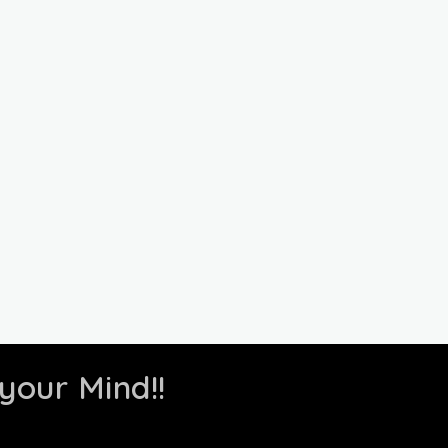
your Mind!!